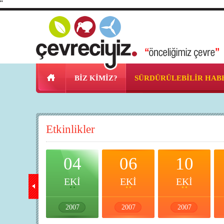
"
BİZ KİMİZ?
SÜRDÜRÜLEBİLİR HAB
Etkinlikler
03
04
06
10
EKİ
EKİ
EKİ
EKİ
2007
2007
2007
2007