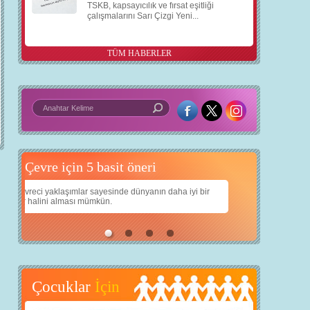
TSKB, kapsayıcılık ve fırsat eşitliği
çalışmalarını Sarı Çizgi Yeni...
TÜM HABERLER
5 basit öneri
Daha iyi bir dünya için yapay zekâ
a iyi bir
Çocuklarımıza daha güzel bir dünya bırakabilmek için
teknolojiden nasıl yararlanırız?
Çocuklar
İçin