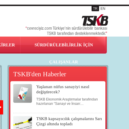
TR
EN
KİRLER
SÜRDÜRÜLEBİLİRLİK İÇİN
ÇALIŞANLAR
TSKB'den Haberler
Yaşlanan nüfus sanayiyi nasıl
24
27
27
30
değiştirecek?
TSKB Ekonomik Araştırmalar tarafından
EKİ
EKİ
EKİ
EKİ
hazırlanan “Sanayi ve İnsan:...
TSKB kapsayıcılık çalışmalarını Sarı
2007
2007
2007
2007
Çizgi altında topladı