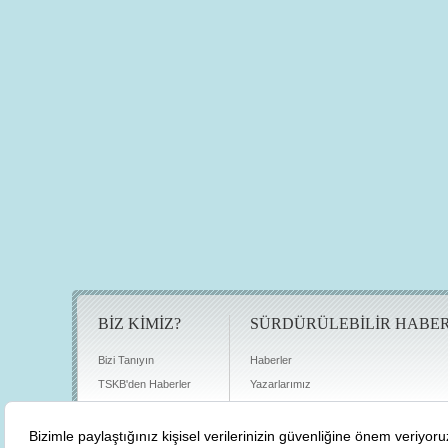
BİZ KİMİZ?
SÜRDÜRÜLEBİLİR HABE
Bizi Tanıyın
Haberler
TSKB'den Haberler
Yazarlarımız
Sıkça Sorulan Sorular
Röportajlar
Basın Odası
Sürdürülebilirlik Kütüphanesi