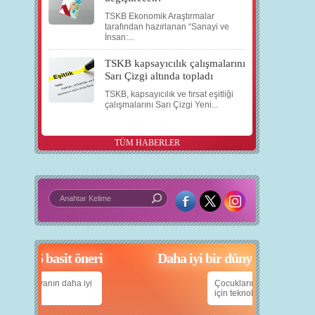
TSKB Ekonomik Araştırmalar
tarafından hazırlanan “Sanayi ve
İnsan:...
TSKB kapsayıcılık çalışmalarını
Sarı Çizgi altında topladı
TSKB, kapsayıcılık ve fırsat eşitliği
çalışmalarını Sarı Çizgi Yeni...
TÜM HABERLER
in 5 basit öneri
Daha iyi bir dünya için yapay zekâ
anın daha iyi
Çocuklarımıza daha güzel bir dünya bırakabilmek
için teknolojiden nasıl yararlanırız?