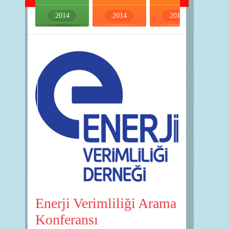
2014
2014
2014
2014
Enerji Verimliliği Arama
Konferansı