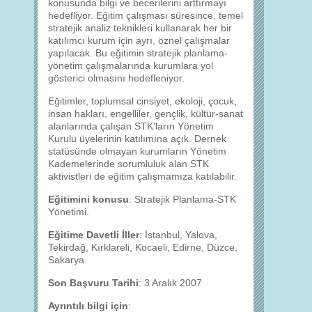
konusunda bilgi ve becerilerini arttırmayı
hedefliyor. Eğitim çalışması süresince, temel
stratejik analiz teknikleri kullanarak her bir
katılımcı kurum için ayrı, öznel çalışmalar
yapılacak. Bu eğitimin stratejik planlama-
yönetim çalışmalarında kurumlara yol
gösterici olmasını hedefleniyor.
Eğitimler, toplumsal cinsiyet, ekoloji, çocuk,
insan hakları, engelliler, gençlik, kültür-sanat
alanlarında çalışan STK'ların Yönetim
Kurulu üyelerinin katılımına açık. Dernek
statüsünde olmayan kurumların Yönetim
Kademelerinde sorumluluk alan STK
aktivistleri de eğitim çalışmamıza katılabilir.
Eğitimini konusu
: Stratejik Planlama-STK
Yönetimi.
Eğitime Davetli İller
: İstanbul, Yalova,
Tekirdağ, Kırklareli, Kocaeli, Edirne, Düzce,
Sakarya.
Son Başvuru Tarihi
: 3 Aralık 2007
Ayrıntılı bilgi için
: