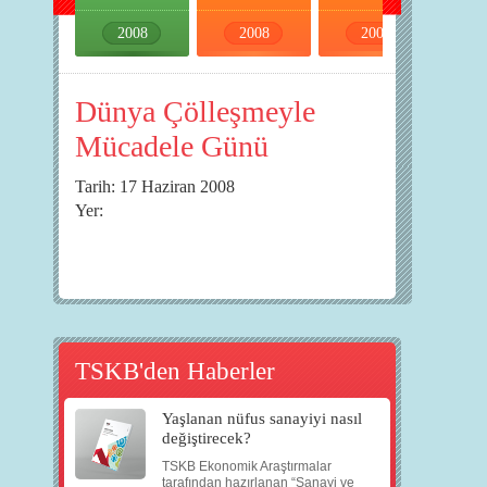
2008
2008
2008
2008
Dünya Çölleşmeyle
Mücadele Günü
Tarih: 17 Haziran 2008
Yer:
TSKB'den Haberler
Yaşlanan nüfus sanayiyi nasıl
değiştirecek?
TSKB Ekonomik Araştırmalar
tarafından hazırlanan “Sanayi ve