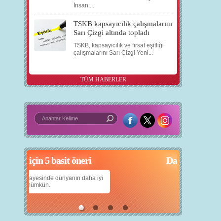
İnsan:...
TSKB kapsayıcılık çalışmalarını
Sarı Çizgi altında topladı
TSKB, kapsayıcılık ve fırsat eşitliği
çalışmalarını Sarı Çizgi Yeni...
TÜM HABERLER
çin 5 basit öneri
Daha iyi bir dünya için yapay zekâ
nyanın daha iyi
Çocuklarımıza daha güzel bir dünya bırakabilmek
için teknolojiden nasıl yararlanırız?