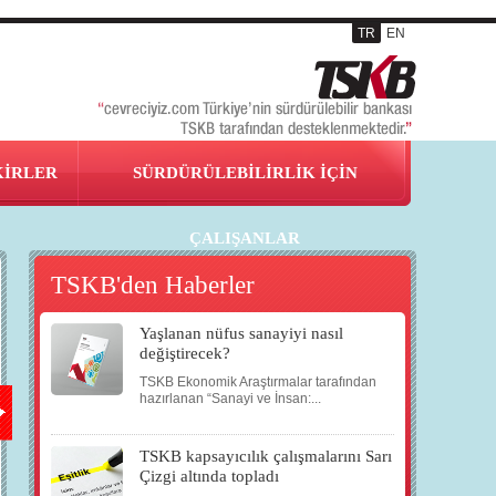
TR
EN
KİRLER
SÜRDÜRÜLEBİLİRLİK İÇİN
ÇALIŞANLAR
TSKB'den Haberler
Yaşlanan nüfus sanayiyi nasıl
18
21
22
16
değiştirecek?
TSKB Ekonomik Araştırmalar tarafından
EKİ
EKİ
EKİ
ARA
hazırlanan “Sanayi ve İnsan:...
TSKB kapsayıcılık çalışmalarını Sarı
2010
2010
2010
2010
Çizgi altında topladı