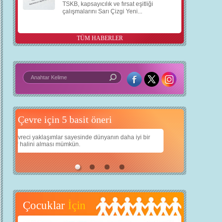
TSKB, kapsayıcılık ve fırsat eşitliği
çalışmalarını Sarı Çizgi Yeni...
TÜM HABERLER
5 basit öneri
Daha iyi bir dünya için yapay zekâ
 iyi bir
Çocuklarımıza daha güzel bir dünya bırakabilmek için
teknolojiden nasıl yararlanırız?
Çocuklar
İçin