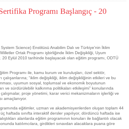
Sertifika Programı Başlangıç - 20
h System Science) Enstitüsü Anabilim Dalı ve Türkiye'nin İklim
Milletler Ortak Programı işbirliğinde İklim Değişikliği, Uyum
yor. 20 Eylül 2010 tarihinde başlayacak olan eğitim programı, ODTÜ
Çevre için 
 Eğitim Programı ile, kamu kurum ve kuruluşları, özel sektör,
 çalışanlarına; “iklim değişikliği, iklim değişikliğinin etkileri ve bu
Çevreci yaklaşımlar
sayesinde dünyanın daha
anlanması, uyumun sosyal, toplumsal ve ekonomik boyutunun
yer halini alması mümkün.
arı ve sürdürülebilir kalkınma politikaları etkileşimi” konularında
 çalışmalar, proje yönetimi, karar verici mekanizmaların işlerliği ve
sı amaçlanıyor.
programında eğitimler, uzman ve akademisyenlerden oluşan toplam 44
k üç haftada sınıfta interaktif dersler yapılıyor, dördüncü haftada ise
alıştıkları alanlarda eğitim programının konuları ile bağlantılı olacak
sonunda katılımcılara, girdikleri sınavdan alacaklara puana göre