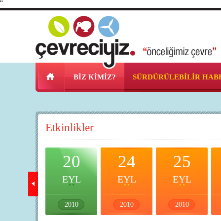
"
BİZ KİMİZ?
SÜRDÜRÜLEBİLİR HAB
Etkinlikler
18
20
24
25
EYL
EYL
EYL
EYL
2010
2010
2010
2010