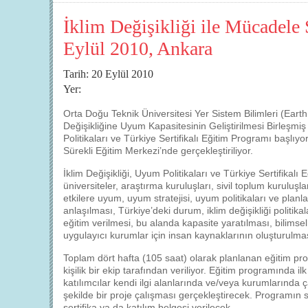
İklim Değişikliği ile Mücadele 
Eylül 2010, Ankara
Tarih: 20 Eylül 2010
Yer:
Orta Doğu Teknik Üniversitesi Yer Sistem Bilimleri (Eart
Değişikliğine Uyum Kapasitesinin Geliştirilmesi Birleşmiş 
Politikaları ve Türkiye Sertifikalı Eğitim Programı başlı
Sürekli Eğitim Merkezi’nde gerçekleştiriliyor.
İklim Değişikliği, Uyum Politikaları ve Türkiye Sertifikalı
üniversiteler, araştırma kuruluşları, sivil toplum kuruluşları
etkilere uyum, uyum stratejisi, uyum politikaları ve pl
anlaşılması, Türkiye’deki durum, iklim değişikliği politikal
eğitim verilmesi, bu alanda kapasite yaratılması, bilimsel
uygulayıcı kurumlar için insan kaynaklarının oluşturulma
Toplam dört hafta (105 saat) olarak planlanan eğitim 
kişilik bir ekip tarafından veriliyor. Eğitim programında il
katılımcılar kendi ilgi alanlarında ve/veya kurumlarında ç
şekilde bir proje çalışması gerçekleştirecek. Programın 
sertifika ya da katılım belgesi verilecek.