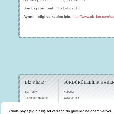
Son başvuru tarihi:
15 Eylül 2010
Ayrıntılı bilgi ve katılım için:
http://www.ab-ilan.com/sem
BİZ KİMİZ?
SÜRDÜRÜLEBİLİR HABE
Bizi Tanıyın
Haberler
TSKB'den Haberler
Yazarlarımız
Sıkça Sorulan Sorular
Röportajlar
Basın Odası
Sürdürülebilirlik Kütüphanesi