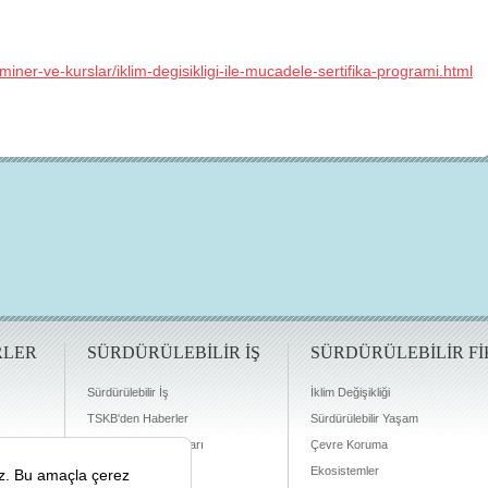
iner-ve-kurslar/iklim-degisikligi-ile-mucadele-sertifika-programi.html
RLER
SÜRDÜRÜLEBİLİR İŞ
SÜRDÜRÜLEBİLİR Fİ
Sürdürülebilir İş
İklim Değişikliği
TSKB'den Haberler
Sürdürülebilir Yaşam
Finansman Olanakları
Çevre Koruma
Ekosistemler