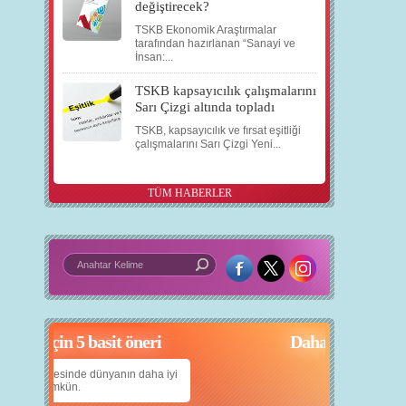
değiştirecek?
TSKB Ekonomik Araştırmalar
tarafından hazırlanan “Sanayi ve
İnsan:...
TSKB kapsayıcılık çalışmalarını
Sarı Çizgi altında topladı
TSKB, kapsayıcılık ve fırsat eşitliği
çalışmalarını Sarı Çizgi Yeni...
TÜM HABERLER
çin 5 basit öneri
Daha iyi bir dünya için yapay zekâ
anın daha iyi
Çocuklarımıza daha güzel bir dünya bırakabilmek
için teknolojiden nasıl yararlanırız?