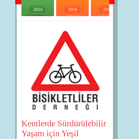
2014
2014
2014
2014
Kentlerde Sürdürülebilir
Yaşam için Yeşil