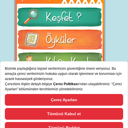
BİZ KİMİZ?
"
cevreciyiz.com Türkiye’nin sürdürülebilir bankası TSKB tarafından
Bizi Tanıyın