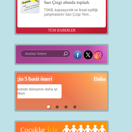
Sarı Çizgi altında topladı
TSKB, kapsayıcılık ve fırsat eşitliği
çalışmalarını Sarı Çizgi Yeni...
TÜM HABERLER
çin 5 basit öneri
Daha iyi bir dünya için yapay zekâ
anın daha iyi
Çocuklarımıza daha güzel bir dünya bırakabilmek
için teknolojiden nasıl yararlanırız?
Çocuklar
İçin