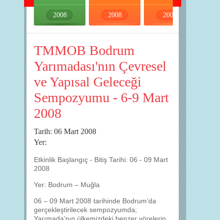
2008
2008
2008
2008
TMMOB Bodrum
Yarımadası'nın Çevresel
ve Yapısal Geleceği
Sempozyumu - 6-9 Mart
2008
Tarih: 06 Mart 2008
Yer:
Etkinlik Başlangıç - Bitiş Tarihi: 06 - 09 Mart
2008
Yer: Bodrum – Muğla
06 – 09 Mart 2008 tarihinde Bodrum’da
gerçekleştirilecek sempozyumda;
Yarımada’nın ülkemizdeki benzer yörelerin