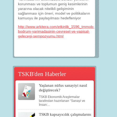
korunması ve toplumun geniş kesimlerinin
yararına olacak nitelikli gelişiminin
sağlanması için öneri, model ve politikaların
kamuoyu ile paylaşılması hedefleniyor
http://www.arkitera.com/etkinlik_1596_tmmob-
bodrum-yarimadasinin-cevresel-ve-yapisal-
gelecegi-sempozyumu.html
TSKB'den Haberler
Yaşlanan nüfus sanayiyi nasıl
değiştirecek?
TSKB Ekonomik Araştırmalar
tarafından hazırlanan “Sanayi ve
İnsan:...
TSKB kapsayıcılık çalışmalarını