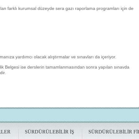
nılan farklı kurumsal düzeyde sera gazı raporlama programları için de
amanıza yardımcı olacak alıştırmalar ve sınavları da içeriyor.
rlilik Belgesi ise derslerin tamamlanmasından sonra yapılan sınavda
dir.
RLER
SÜRDÜRÜLEBİLİR İŞ
SÜRDÜRÜLEBİLİR Fİ