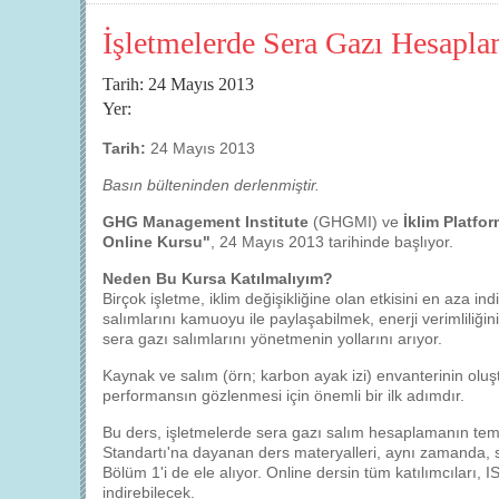
İşletmelerde Sera Gazı Hesapla
Tarih: 24 Mayıs 2013
Yer:
Tarih:
24 Mayıs 2013
Basın bülteninden derlenmiştir.
GHG Management Institute
(GHGMI) ve
İklim Platfo
Online Kursu"
, 24 Mayıs 2013 tarihinde başlıyor.
Neden Bu Kursa Katılmalıyım?
Birçok işletme, iklim değişikliğine olan etkisini en aza i
salımlarını kamuoyu ile paylaşabilmek, enerji verimliliğin
sera gazı salımlarını yönetmenin yollarını arıyor.
Kaynak ve salım (örn; karbon ayak izi) envanterinin oluşt
performansın gözlenmesi için önemli bir ilk adımdır.
Bu ders, işletmelerde sera gazı salım hesaplamanın te
Standartı'na dayanan ders materyalleri, aynı zamanda, se
Bölüm 1'i de ele alıyor. Online dersin tüm katılımcıları, 
indirebilecek.