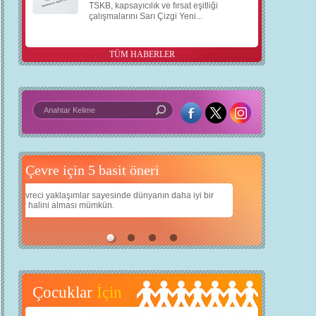
TSKB, kapsayıcılık ve fırsat eşitliği
çalışmalarını Sarı Çizgi Yeni...
TÜM HABERLER
 basit öneri
Daha iyi bir dünya için yapay zekâ
 iyi bir
Çocuklarımıza daha güzel bir dünya bırakabilmek için
teknolojiden nasıl yararlanırız?
Çocuklar
İçin