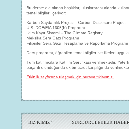
Bu derste ele alınan başlıklar, uluslararası alanda kulla
temel bilgileri içeriyor:
Karbon Saydamlık Projesi – Carbon Disclosure Project
U.S. DOE/EIA 1605(b) Programı
İklim Kayıt Sistemi – The Climate Registry
Meksika Sera Gazı Programı
Filipinler Sera Gazı Hesaplama ve Raporlama Programı
Ders programı, öğrenilen temel bilgileri ve ilkeleri uygul
Tüm katılımcılara Katılım Sertifikası verilmektedir. Yete
başarılı olunduğunda ek bir ücret karşılığında verilmekte
Etkinlik sayfasına ulaşmak için buraya tıklayınız.
BİZ KİMİZ?
SÜRDÜRÜLEBİLİR HABE