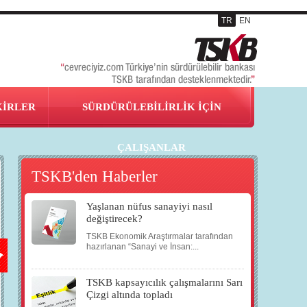
TR
EN
KİRLER
SÜRDÜRÜLEBİLİRLİK İÇİN
ÇALIŞANLAR
TSKB'den Haberler
Yaşlanan nüfus sanayiyi nasıl
20
21
24
11
değiştirecek?
TSKB Ekonomik Araştırmalar tarafından
TEM
TEM
AĞU
EYL
hazırlanan “Sanayi ve İnsan:...
TSKB kapsayıcılık çalışmalarını Sarı
2013
2013
2013
2013
Çizgi altında topladı