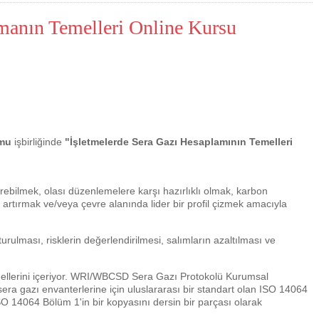
manın Temelleri Online Kursu
rmu
işbirliğinde
"İşletmelerde Sera Gazı Hesaplamının Temelleri
Çevre için 5
ndirebilmek, olası düzenlemelere karşı hazırlıklı olmak, karbon
Çevreci yaklaşımlar
sayesinde dünyanın daha
i artırmak ve/veya çevre alanında lider bir profil çizmek amacıyla
yer halini alması mümkün.
urulması, risklerin değerlendirilmesi, salımların azaltılması ve
mellerini içeriyor. WRI/WBCSD Sera Gazı Protokolü Kurumsal
ra gazı envanterlerine için uluslararası bir standart olan ISO 14064
ISO 14064 Bölüm 1'in bir kopyasını dersin bir parçası olarak