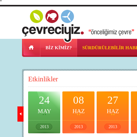
"
BİZ KİMİZ?
SÜRDÜRÜLEBİLİR HAB
Etkinlikler
20
24
08
27
MAY
MAY
HAZ
HAZ
2013
2013
2013
2013