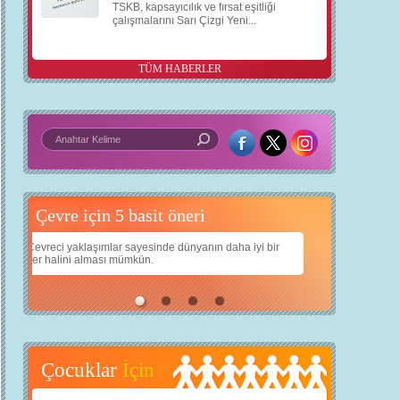
TSKB, kapsayıcılık ve fırsat eşitliği
çalışmalarını Sarı Çizgi Yeni...
TÜM HABERLER
5 basit öneri
Daha iyi bir dünya için yapay zekâ
a iyi bir
Çocuklarımıza daha güzel bir dünya bırakabilmek için
teknolojiden nasıl yararlanırız?
Çocuklar
İçin