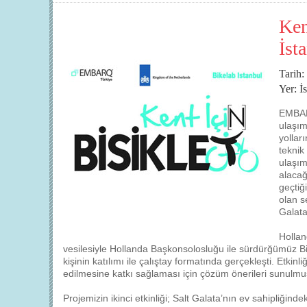
Ken
İst
Tarih:
Yer: İ
EMBARQ
ulaşım
yollar
teknik
ulaşım
alacağ
geçtiğ
olan s
Galata
Hollan
vesilesiyle Hollanda Başkonsolosluğu ile sürdürğümüz Bike
kişinin katılımı ile çalıştay formatında gerçekleşti. Etkinl
edilmesine katkı sağlaması için çözüm önerileri sunulmuş 
Projemizin ikinci etkinliği; Salt Galata’nın ev sahipliğind