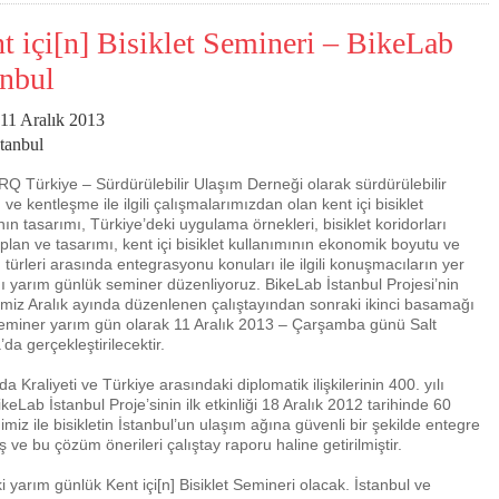
t içi[n] Bisiklet Semineri – BikeLab
anbul
 11 Aralık 2013
stanbul
 Türkiye – Sürdürülebilir Ulaşım Derneği olarak sürdürülebilir
 ve kentleşme ile ilgili çalışmalarımızdan olan kent içi bisiklet
ının tasarımı, Türkiye’deki uygulama örnekleri, bisiklet koridorları
 plan ve tasarımı, kent içi bisiklet kullanımının ekonomik boyutu ve
 türleri arasında entegrasyonu konuları ile ilgili konuşmacıların yer
Çevre için 
ı yarım günlük seminer düzenliyoruz. BikeLab İstanbul Projesi’nin
imiz Aralık ayında düzenlenen çalıştayından sonraki ikinci basamağı
Çevreci yaklaşımlar
sayesinde dünyanın dah
eminer yarım gün olarak 11 Aralık 2013 – Çarşamba günü Salt
yer halini alması mümkün.
’da gerçekleştirilecektir.
da Kraliyeti ve Türkiye arasındaki diplomatik ilişkilerinin 400. yılı
Lab İstanbul Proje’sinin ilk etkinliği 18 Aralık 2012 tarihinde 60
iğimiz ile bisikletin İstanbul’un ulaşım ağına güvenli bir şekilde entegre
ve bu çözüm önerileri çalıştay raporu haline getirilmiştir.
eki yarım günlük Kent içi[n] Bisiklet Semineri olacak. İstanbul ve