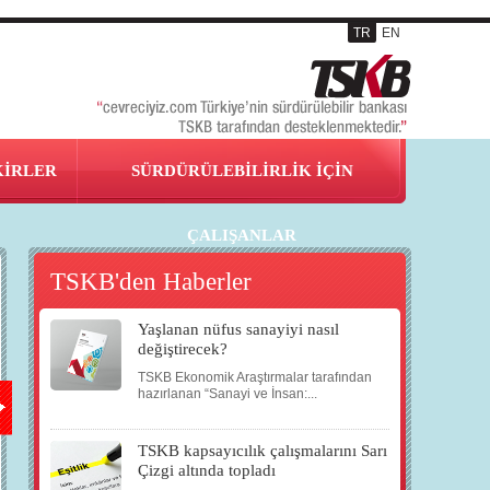
TR
EN
KİRLER
SÜRDÜRÜLEBİLİRLİK İÇİN
ÇALIŞANLAR
TSKB'den Haberler
Yaşlanan nüfus sanayiyi nasıl
25
26
26
15
değiştirecek?
TSKB Ekonomik Araştırmalar tarafından
OCA
OCA
OCA
ŞUB
hazırlanan “Sanayi ve İnsan:...
TSKB kapsayıcılık çalışmalarını Sarı
2014
2014
2014
2014
Çizgi altında topladı