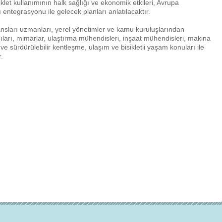
siklet kullanımının halk sağlığı ve ekonomik etkileri, Avrupa
ı entegrasyonu ile gelecek planları anlatılacaktır.
ansları uzmanları, yerel yönetimler ve kamu kuruluşlarından
lancıları, mimarlar, ulaştırma mühendisleri, inşaat mühendisleri, makina
e sürdürülebilir kentleşme, ulaşım ve bisikletli yaşam konuları ile
.