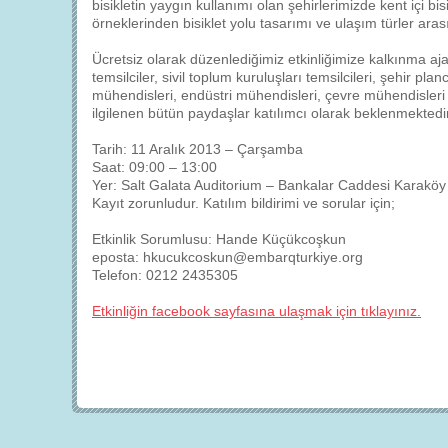
bisikletin yaygın kullanımı olan şehirlerimizde kent içi bi
örneklerinden bisiklet yolu tasarımı ve ulaşım türler aras
Ücretsiz olarak düzenlediğimiz etkinliğimize kalkınma aj
temsilciler, sivil toplum kuruluşları temsilcileri, şehir p
mühendisleri, endüstri mühendisleri, çevre mühendisleri v
ilgilenen bütün paydaşlar katılımcı olarak beklenmektedir
Tarih: 11 Aralık 2013 – Çarşamba
Saat: 09:00 – 13:00
Yer: Salt Galata Auditorium – Bankalar Caddesi Karaköy
Kayıt zorunludur. Katılım bildirimi ve sorular için;
Etkinlik Sorumlusu: Hande Küçükcoşkun
eposta: hkucukcoskun@embarqturkiye.org
Telefon: 0212 2435305
Etkinliğin facebook sayfasına ulaşmak için tıklayınız.