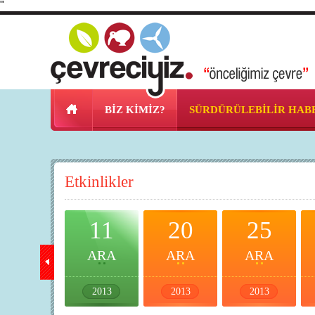
"
BİZ KİMİZ?
SÜRDÜRÜLEBİLİR HAB
Etkinlikler
10
11
20
25
ARA
ARA
ARA
ARA
2013
2013
2013
2013