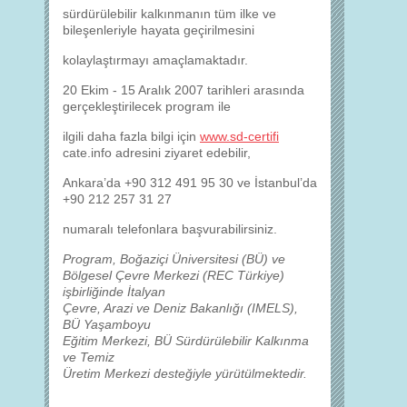
sürdürülebilir kalkınmanın tüm ilke ve
bileşenleriyle hayata geçirilmesini
kolaylaştırmayı amaçlamaktadır.
20 Ekim - 15 Aralık 2007 tarihleri arasında
gerçekleştirilecek program ile
ilgili daha fazla bilgi için
www.sd-certifi
cate.info adresini ziyaret edebilir,
Ankara’da +90 312 491 95 30 ve İstanbul’da
+90 212 257 31 27
numaralı telefonlara başvurabilirsiniz.
Program, Boğaziçi Üniversitesi (BÜ) ve
Bölgesel Çevre Merkezi (REC Türkiye)
işbirliğinde İtalyan
Çevre, Arazi ve Deniz Bakanlığı (IMELS),
BÜ Yaşamboyu
Eğitim Merkezi, BÜ Sürdürülebilir Kalkınma
ve Temiz
Üretim Merkezi desteğiyle yürütülmektedir.