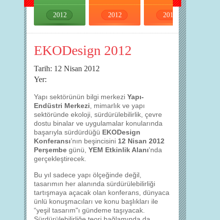
2012
2012
2012
2012
EKODesign 2012
Tarih: 12 Nisan 2012
Yer:
Yapı sektörünün bilgi merkezi
Yapı-
Endüstri Merkezi
, mimarlık ve yapı
sektöründe ekoloji, sürdürülebilirlik, çevre
dostu binalar ve uygulamalar konularında
başarıyla sürdürdüğü
EKODesign
Konferansı
’nın beşincisini
12 Nisan 2012
Perşembe
günü,
YEM Etkinlik Alanı
'nda
gerçekleştirecek.
Bu yıl sadece yapı ölçeğinde değil,
tasarımın her alanında sürdürülebilirliği
tartışmaya açacak olan konferans, dünyaca
ünlü konuşmacıları ve konu başlıkları ile
“yeşil tasarım"ı gündeme taşıyacak.
Sürdürülebilirliğe teori bağlamında da