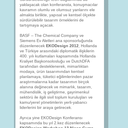
yaklaşacak olan konferansta, konuşmacılar
kavramın olumlu ve olumsuz yanlarını ele
almakta birlikte, yapısal ve kentsel ölçekte
sürdürülebilir tasarım örneklerini de
tartışmaya açacak.
BASF – The Chemical Company ve
Siemens Ev Aletleri ana sponsorluğunda
düzenlenecek
EKODesign 2012
; Hollanda
ve Türkiye arasındaki diplomatik ilişkilerin
400. yılı kutlamaları kapsamında Hollanda
Kraliyet Başkonsolosluğu ve DutchDFA
tarafından desteklenerek, mimarlıktan
modaya, ürün tasarımından kentsel
planlamaya, tüketici eğilimlerinden pazar
araştırmalarına kadar tasarımın birçok
alanına değinecek ve mimarlık, tasarım,
mühendislik, iş geliştirme, gayrimenkul
sektörü ile ilgili sivil toplum kuruluşları ve
kamu/yerel yönetimlerin yerli-yabancı
liderlerini bir araya getirecek.
Ayrıca yine EKODesign Konferansı
kapsamında bu yıl 2.kez düzenlenecek