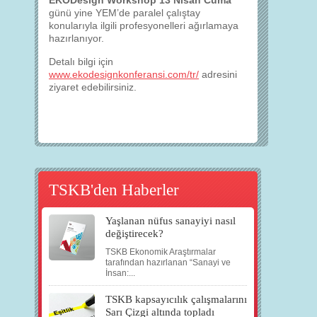
EKODesign Workshop 13 Nisan Cuma
günü yine YEM’de paralel çalıştay
konularıyla ilgili profesyonelleri ağırlamaya
hazırlanıyor.
Detalı bilgi için
www.ekodesignkonferansi.com/tr/
adresini
ziyaret edebilirsiniz.
TSKB'den Haberler
Yaşlanan nüfus sanayiyi nasıl
değiştirecek?
TSKB Ekonomik Araştırmalar
tarafından hazırlanan “Sanayi ve
İnsan:...
TSKB kapsayıcılık çalışmalarını
Sarı Çizgi altında topladı