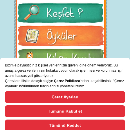
BİZ KİMİZ?
"
cevreciyiz.com Türkiye’nin sürdürülebilir bankası TSKB tarafından
Bizi Tanıyın
desteklenmektedir.
"