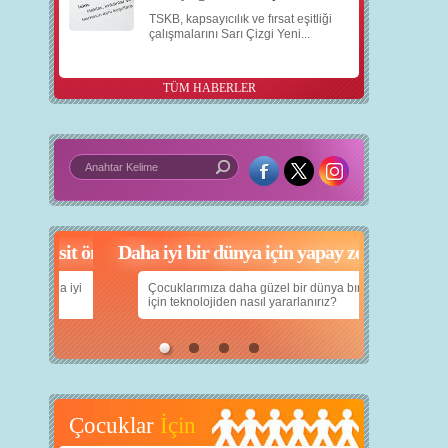
TSKB, kapsayıcılık ve fırsat eşitliği
çalışmalarını Sarı Çizgi Yeni...
TÜM HABERLER
in 5 basit öneri
Daha iyi bir dünya için yapay zekâ
nın daha iyi
Çocuklarımıza daha güzel bir dünya bırakabilmek
için teknolojiden nasıl yararlanırız?
Çocuklar
İçin