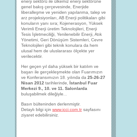
enerji sektörü ile ülkemiz enerji sektörüne
genel bakış çerçevesinde, Enerjide
liberalleşme ve yeniden yapılanma, talep ve
arz projeksiyonları, AB Enerji politikaları gibi
konuların yanı sıra; Kojenerasyon, Yüksek
Verimli Enerji üretim Teknolojileri, Enerji
Tesis İşletmeciliği, Yenilenebilir Enerji, Atık
Yönetimi, Geri Dönüşüm Sistemleri, Cevre
Teknolojileri gibi teknik konulara da hem
ulusal hem de uluslararası ölçekte yer
verilecektir.
Her geçen yıl daha yüksek bir katılım ve
başarı ile gerçekleşmekte olan Fuarımızın
ve Konferansımızın 18. yılında da
25-26-27
Nisan 2012
tarihlerinde,
İstanbul Fuar
Merkezi 9., 10. ve 11. Salonlarda
buluşabilmek dileğiyle...
Basın bülteninden derlenmiştir.
Detaylı bilgi için
www.icci.com.tr
sayfasını
ziyaret edebilirsiniz.