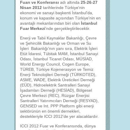
Fuarı ve Konferansı
adı altında
25-26-27
Nisan 2012
tarihlerinde Türkiye'nin
ekonomi ve sanayi başkenti İstanbul'da,
konum ve kapasite açısından Türkiye'nin en
avantajlı mekanlarından biri olan
İstanbul
Fuar Merkezi
'nde gerçekleştirilecektir.
Enerji ve Tabii Kaynaklar Bakanlığı, Çevre
ve Şehircilik Bakanlığı ve Orman ve Su
İşleri Bakanlığı'nın yanı sıra, Elektrik İşleri
Etüt İdaresi, Tübitak MAM, İstanbul Sanayi
Odası, İstanbul Ticaret Odası, MÜSİAD,
World Energy Council, Cogen Europe,
TÜREB, Türkiye Kojenerasyon ve Temiz
Enerji Teknolojileri Derneği (TÜRKOTED),
ASME, WADE, Elektrik Üreticileri Derneği
(EÜD), Hidroelektrik Santralleri Sanayi
İşadamları Derneği (HESİAD), Bölgesel
Çevre Merkezi (REC), Rüzgar Enerjisi
Santralleri Yatırımcıları Derneği (RESYAD),
GENSED ve Int. PPP Platform gibi enerji
sektörünün en önemli dernekleri,
destekleriyle ICCI 2012'de yer alacaklardır.
ICCI 2012 Fuar ve Konferansında, dünya