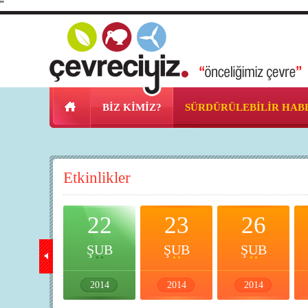
"
BİZ KİMİZ?
SÜRDÜRÜLEBİLİR HAB
Etkinlikler
21
22
23
26
ŞUB
ŞUB
ŞUB
ŞUB
2014
2014
2014
2014