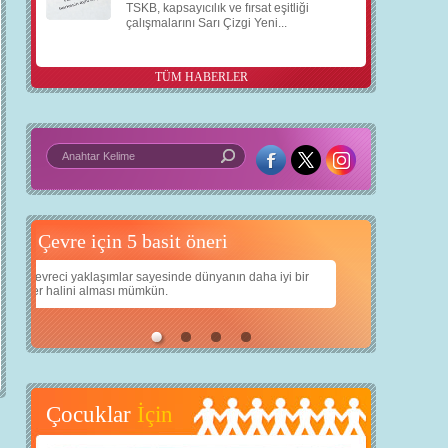
TSKB, kapsayıcılık ve fırsat eşitliği
çalışmalarını Sarı Çizgi Yeni...
TÜM HABERLER
5 basit öneri
Daha iyi bir dünya için yapay zekâ
 iyi bir
Çocuklarımıza daha güzel bir dünya bırakabilmek için
teknolojiden nasıl yararlanırız?
Çocuklar
İçin