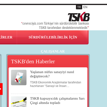
TR
EN
KİRLER
SÜRDÜRÜLEBİLİRLİK İÇİN
ÇALIŞANLAR
TSKB'den Haberler
Yaşlanan nüfus sanayiyi nasıl
16
23
03
09
değiştirecek?
TSKB Ekonomik Araştırmalar tarafından
MAR
MAR
NİS
NİS
hazırlanan “Sanayi ve İnsan:...
TSKB kapsayıcılık çalışmalarını Sarı
2014
2014
2014
2014
Çizgi altında topladı