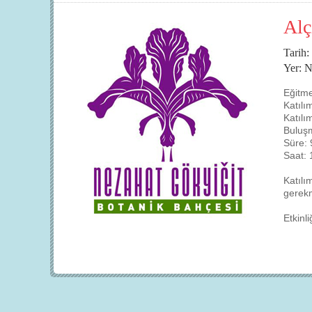
Alç
Tarih:
Yer: N
Eğitm
Katılı
Katılı
Buluşm
Süre: 
Saat: 
Katılı
gerekm
Etkinl