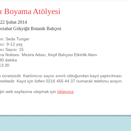
ı Boyama Atölyesi
 22 Şubat 2014
ezahat Gökyiğit Botanik Bahçesi
en: Seda Tunger
mcı: 9-12 yaş
mcı Sayısı: 15
a Noktası: Mesire Adası, Keşif Bahçesi Etkinlik Alanı
90 dakika
13:30
Çevre için 
m ücretsizdir. Katılımcısı sayısı sınırlı olduğundan kayıt yaptırılması
ektedir. Kayıt için lütfen 0216 456 44 37 numaralı telefonu arayın.
Çevreci yaklaşımlar
sayesinde dünyanın daha
yer halini alması mümkün.
iğin web sayfasına ulaşmak için
tıklayınız
.