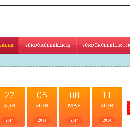
ERLER
SÜRDÜRÜLEBİLİR İŞ
SÜRDÜRÜLEBİLİR Fİ
27
05
08
11
ŞUB
MAR
MAR
MAR
2014
2014
2014
2014