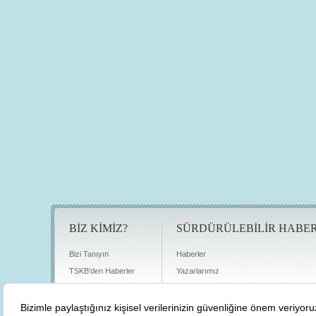
BİZ KİMİZ?
SÜRDÜRÜLEBİLİR HABE
Bizi Tanıyın
Haberler
TSKB'den Haberler
Yazarlarımız
Sıkça Sorulan Sorular
Röportajlar
Basın Odası
Sürdürülebilirlik Kütüphanesi