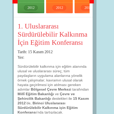
2012
2012
2012
2012
1. Uluslararası
Sürdürülebilir Kalkınma
İçin Eğitim Konferansı
Tarih: 15 Kasım 2012
Yer:
Sürdürülebilir kalkınma için eğitim alanında
ulusal ve uluslararası süreç; tüm
paydaşların uygulama alanlarına yönelik
örnek çalışmalar; kavramın ulusal olarak
hayata geçirilmesi için atılması gereken
adımlar
Bölgesel Çevre Merkezi
tarafından
Millî Eğitim Bakanlığı
ve
Çevre ve
Şehircilik Bakanlığı
destekleri ile
15 Kasım
2012
’de,
Birinci Uluslararası
Sürdürülebilir Kalkınma için Eğitim
Konferansı
’nda tartışılacak.