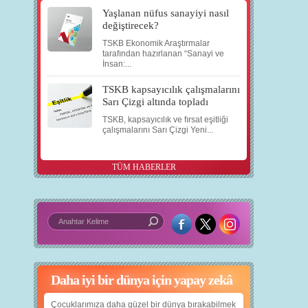
Yaşlanan nüfus sanayiyi nasıl
değiştirecek?
TSKB Ekonomik Araştırmalar
tarafından hazırlanan “Sanayi ve
İnsan:...
TSKB kapsayıcılık çalışmalarını
Sarı Çizgi altında topladı
TSKB, kapsayıcılık ve fırsat eşitliği
çalışmalarını Sarı Çizgi Yeni...
TÜM HABERLER
Daha iyi bir dünya için yapay zekâ
Çocuklarımıza daha güzel bir dünya bırakabilmek