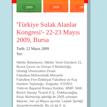
2009
2009
2009
2009
'Türkiye Sulak Alanlar
Kongresi'- 22-23 Mayıs
2009, Bursa
Tarih: 22 Mayıs 2009
Yer:
Nilüfer Belediyesi, Nilüfer Yerel Gündem 21,
Bursa Çevre ve Orman İl Müdürlüğü,
Uludağ Üniversitesi Ziraat
Fakültesi,Mühendislik-Mimarlık
Fakültesi,Fen-Edebiyat Fakültesi ve Kuş
Gözlem Topluluğu, Doğader, FOVEO,
Yıldırım Bayezid Rotary Kulübü, WWF, NAK,
Bosch Sanayi Ticaret A.Ş., Eskikaraağaç
Köyü Muhtarlığı işbirliği ile 2005 yılından
itibaren, her yıl Mayıs ayında 'Leylek Şenliği'
düzenlenmektedir. Bu yıl da 5. si