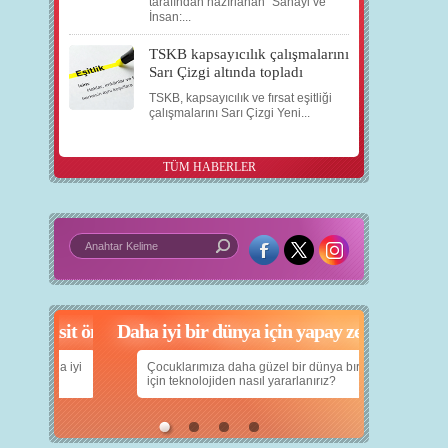
tarafından hazırlanan “Sanayi ve
İnsan:...
TSKB kapsayıcılık çalışmalarını
Sarı Çizgi altında topladı
TSKB, kapsayıcılık ve fırsat eşitliği
çalışmalarını Sarı Çizgi Yeni...
TÜM HABERLER
in 5 basit öneri
Daha iyi bir dünya için yapay zekâ
nın daha iyi
Çocuklarımıza daha güzel bir dünya bırakabilmek
için teknolojiden nasıl yararlanırız?