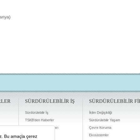
anya)
RLER
SÜRDÜRÜLEBİLİR İŞ
SÜRDÜRÜLEBİLİR Fİ
Sürdürülebilir İş
İklim Değişikliği
TSKB'den Haberler
Sürdürülebilir Yaşam
Finansman Olanakları
Çevre Koruma
Ekosistemler