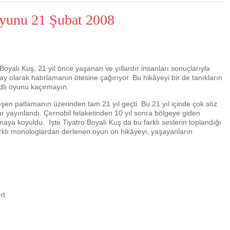
Oyunu 21 Şubat 2008
oyalı Kuş, 21 yıl önce yaşanan ve yıllardır insanları sonuçlarıyla
y olarak hatırlamanın ötesine çağırıyor. Bu hikâyeyi bir de tanıkların
adlı oyunu kaçırmayın.
şen patlamanın üzerinden tam 21 yıl geçti. Bu 21 yıl içinde çok söz
lar yayınlandı. Çernobil felaketinden 10 yıl sonra bölgeye giden
amaya koyuldu. İşte Tiyatro Boyalı Kuş da bu farklı seslerin toplandığı
Çevre için 
arklı monologlardan derlenen oyun on hikâyeyi, yaşayanların
Çevreci yaklaşımlar
sayesinde dünyanın daha
yer halini alması mümkün.
rt