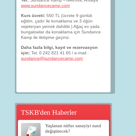
Yer:
Sundance Kamp –Tekirova, Antalya
www.sundancecamp.com
Kurs ücreti:
550 TL (ücrete 9 günlük
eğitim, çadır ile konaklama ve 3 öğün
vejeteryan yemek dahildir.) Ağaç ev yada
bungalowlar da konaklama için Sundance
Kamp ile iletişime geçiniz.
Daha fazla bilgi, kayıt ve rezervasyon
için:
Tel: 0 242 821 41 65 / e-mail :
sundance@sundancecamp.com
TSKB'den Haberler
Yaşlanan nüfus sanayiyi nasıl
değiştirecek?