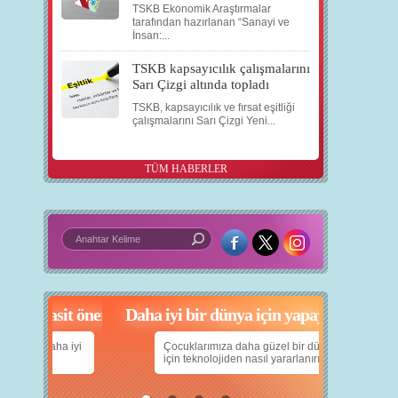
TSKB Ekonomik Araştırmalar
tarafından hazırlanan “Sanayi ve
İnsan:...
TSKB kapsayıcılık çalışmalarını
Sarı Çizgi altında topladı
TSKB, kapsayıcılık ve fırsat eşitliği
çalışmalarını Sarı Çizgi Yeni...
TÜM HABERLER
in 5 basit öneri
Daha iyi bir dünya için yapay zekâ
nın daha iyi
Çocuklarımıza daha güzel bir dünya bırakabilmek
için teknolojiden nasıl yararlanırız?