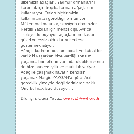
ülkemizin ağaçları. Yağmur ormanlarını
korumak için tropikal orman ağaçlarını
kullanmıyor. Onları hiçbirimizin
kullanmaması gerektiğine inanıyor.
Mükemmel maunlar, simsiyah abanozlar
Nergis Yazgan için menzil dışı. Ayrıca
Türkiye'de büyüyen ağaçların ne kadar
güzel ve eşsiz olduklarını herkese
göstermek istiyor.
Ağaç o kadar muazzam, sıcak ve kutsal bir
varlık ki yaşarken bize verdiği sonsuz
yaşamsal nimetlerin yanında öldükten sonra
da bize sadece iyilik ve mutluluk veriyor.
Ağaç ile çalışmak hayatın kendisini
yaşamak Nergis YAZGAN'a göre. Asıl
gerçeklik yüzeyde değil derinlerde saklı.
Onu bulmak bize düşüyor…
Bilgi için: Oğuz Yavuz,
oyavuz@wwf.org.tr