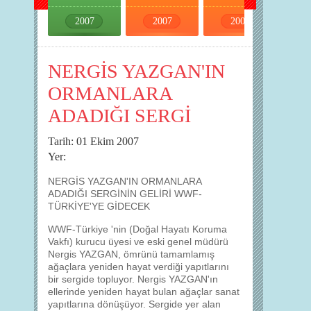
2007
2007
2007
2007
NERGİS YAZGAN'IN
ORMANLARA
ADADIĞI SERGİ
Tarih: 01 Ekim 2007
Yer:
NERGİS YAZGAN'IN ORMANLARA
ADADIĞI SERGİNİN GELİRİ WWF-
TÜRKİYE'YE GİDECEK
WWF-Türkiye 'nin (Doğal Hayatı Koruma
Vakfı) kurucu üyesi ve eski genel müdürü
Nergis YAZGAN, ömrünü tamamlamış
ağaçlara yeniden hayat verdiği yapıtlarını
bir sergide topluyor. Nergis YAZGAN'ın
ellerinde yeniden hayat bulan ağaçlar sanat
yapıtlarına dönüşüyor. Sergide yer alan