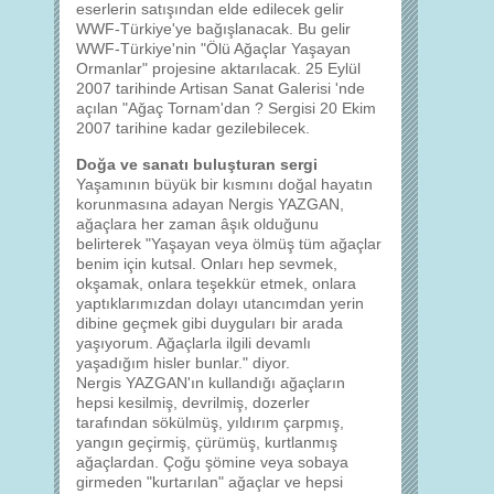
eserlerin satışından elde edilecek gelir
WWF-Türkiye'ye bağışlanacak. Bu gelir
WWF-Türkiye'nin "Ölü Ağaçlar Yaşayan
Ormanlar" projesine aktarılacak. 25 Eylül
2007 tarihinde Artisan Sanat Galerisi 'nde
açılan "Ağaç Tornam'dan ? Sergisi 20 Ekim
2007 tarihine kadar gezilebilecek.
Doğa ve sanatı buluşturan sergi
Yaşamının büyük bir kısmını doğal hayatın
korunmasına adayan Nergis YAZGAN,
ağaçlara her zaman âşık olduğunu
belirterek "Yaşayan veya ölmüş tüm ağaçlar
benim için kutsal. Onları hep sevmek,
okşamak, onlara teşekkür etmek, onlara
yaptıklarımızdan dolayı utancımdan yerin
dibine geçmek gibi duyguları bir arada
yaşıyorum. Ağaçlarla ilgili devamlı
yaşadığım hisler bunlar." diyor.
Nergis YAZGAN'ın kullandığı ağaçların
hepsi kesilmiş, devrilmiş, dozerler
tarafından sökülmüş, yıldırım çarpmış,
yangın geçirmiş, çürümüş, kurtlanmış
ağaçlardan. Çoğu şömine veya sobaya
girmeden "kurtarılan" ağaçlar ve hepsi