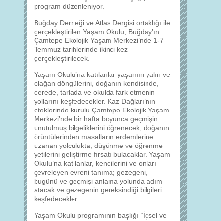
program düzenleniyor.
Buğday Derneği ve Atlas Dergisi ortaklığı ile
gerçekleştirilen Yaşam Okulu, Buğday’ın
Çamtepe Ekolojik Yaşam Merkezi’nde 1-7
Temmuz tarihlerinde ikinci kez
gerçekleştirilecek.
Yaşam Okulu’na katılanlar yaşamın yalın ve
olağan döngülerini, doğanın kendisinde,
derede, tarlada ve okulda fark etmenin
yollarını keşfedecekler. Kaz Dağları’nın
eteklerinde kurulu Çamtepe Ekolojik Yaşam
Merkezi’nde bir hafta boyunca geçmişin
unutulmuş bilgeliklerini öğrenecek, doğanın
örüntülerinden masalların erdemlerine
uzanan yolculukta, düşünme ve öğrenme
yetilerini geliştirme fırsatı bulacaklar. Yaşam
Okulu’na katılanlar, kendilerini ve onları
çevreleyen evreni tanıma; gezegeni,
bugünü ve geçmişi anlama yolunda adım
atacak ve gezegenin gereksindiği bilgileri
keşfedecekler.
Yaşam Okulu programının başlığı “İçsel ve