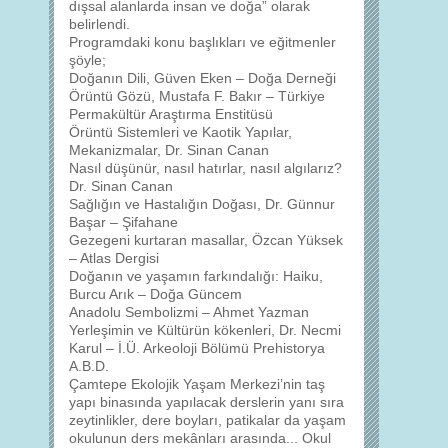
dışsal alanlarda insan ve doğa” olarak
belirlendi.
Programdaki konu başlıkları ve eğitmenler
şöyle;
Doğanın Dili, Güven Eken – Doğa Derneği
Örüntü Gözü, Mustafa F. Bakır – Türkiye
Permakültür Araştırma Enstitüsü
Örüntü Sistemleri ve Kaotik Yapılar,
Mekanizmalar, Dr. Sinan Canan
Nasıl düşünür, nasıl hatırlar, nasıl algılarız?
Dr. Sinan Canan
Sağlığın ve Hastalığın Doğası, Dr. Günnur
Başar – Şifahane
Gezegeni kurtaran masallar, Özcan Yüksek
– Atlas Dergisi
Doğanın ve yaşamın farkındalığı: Haiku,
Burcu Arık – Doğa Güncem
Anadolu Sembolizmi – Ahmet Yazman
Yerleşimin ve Kültürün kökenleri, Dr. Necmi
Karul – İ.Ü. Arkeoloji Bölümü Prehistorya
A.B.D.
Çamtepe Ekolojik Yaşam Merkezi’nin taş
yapı binasında yapılacak derslerin yanı sıra
zeytinlikler, dere boyları, patikalar da yaşam
okulunun ders mekânları arasında... Okul