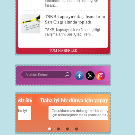
tarafından hazırlanan “Sanayi ve
İnsan:...
TSKB kapsayıcılık çalışmalarını
Sarı Çizgi altında topladı
TSKB, kapsayıcılık ve fırsat eşitliği
çalışmalarını Sarı Çizgi Yeni...
TÜM HABERLER
in 5 basit öneri
Daha iyi bir dünya için yapay zekâ
nın daha iyi
Çocuklarımıza daha güzel bir dünya bırakabilmek
için teknolojiden nasıl yararlanırız?