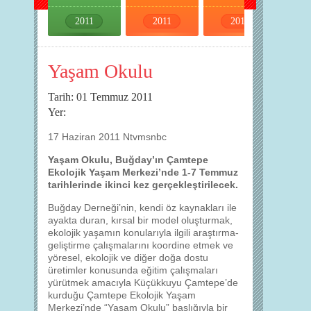
2011
2011
2011
2011
Yaşam Okulu
Tarih: 01 Temmuz 2011
Yer:
17 Haziran 2011 Ntvmsnbc
Yaşam Okulu, Buğday’ın Çamtepe
Ekolojik Yaşam Merkezi’nde 1-7 Temmuz
tarihlerinde ikinci kez gerçekleştirilecek.
Buğday Derneği’nin, kendi öz kaynakları ile
ayakta duran, kırsal bir model oluşturmak,
ekolojik yaşamın konularıyla ilgili araştırma-
geliştirme çalışmalarını koordine etmek ve
yöresel, ekolojik ve diğer doğa dostu
üretimler konusunda eğitim çalışmaları
yürütmek amacıyla Küçükkuyu Çamtepe’de
kurduğu Çamtepe Ekolojik Yaşam
Merkezi’nde “Yaşam Okulu” başlığıyla bir