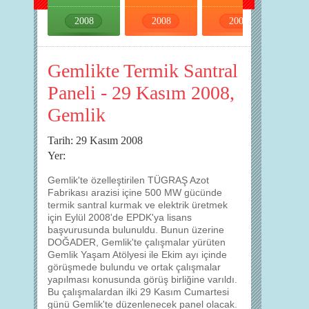
2008
2008
2008
2009
Gemlikte Termik Santral
Paneli - 29 Kasım 2008,
Gemlik
Tarih: 29 Kasım 2008
Yer:
Gemlik'te özelleştirilen TÜGRAŞ Azot
Fabrikası arazisi içine 500 MW gücünde
termik santral kurmak ve elektrik üretmek
için Eylül 2008'de EPDK'ya lisans
başvurusunda bulunuldu. Bunun üzerine
DOĞADER, Gemlik'te çalışmalar yürüten
Gemlik Yaşam Atölyesi ile Ekim ayı içinde
görüşmede bulundu ve ortak çalışmalar
yapılması konusunda görüş birliğine varıldı.
Bu çalışmalardan ilki 29 Kasım Cumartesi
günü Gemlik'te düzenlenecek panel olacak.