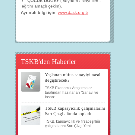
ÇOCUK DOGAY
( saydam / slayt film -
eğitim amaçlı çekim).
Ayrıntılı bilgi için
:
www.dask.org.tr
TSKB'den Haberler
Yaşlanan nüfus sanayiyi nasıl
değiştirecek?
TSKB Ekonomik Araştırmalar
tarafından hazırlanan “Sanayi ve
İnsan:...
TSKB kapsayıcılık çalışmalarını
Sarı Çizgi altında topladı
TSKB, kapsayıcılık ve fırsat eşitliği
çalışmalarını Sarı Çizgi Yeni...