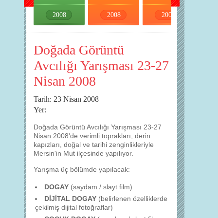
2008
2008
2008
2008
Doğada Görüntü
Avcılığı Yarışması 23-27
Nisan 2008
Tarih: 23 Nisan 2008
Yer:
Doğada Görüntü Avcılığı Yarışması 23-27
Nisan 2008'de verimli toprakları, derin
kapızları, doğal ve tarihi zenginlikleriyle
Mersin'in Mut ilçesinde yapılıyor.
Yarışma üç bölümde yapılacak:
DOGAY
(saydam / slayt film)
DİJİTAL DOGAY
(belirlenen özelliklerde
çekilmiş dijital fotoğraflar)