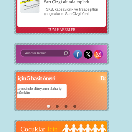
Sarı Çizgi altında topladı
TSKB, kapsayıcılık ve fırsat eşitliği
çalışmalarını Sarı Çizgi Yeni...
TÜM HABERLER
çin 5 basit öneri
Daha iyi bir dünya için yapay zekâ
yanın daha iyi
Çocuklarımıza daha güzel bir dünya bırakabilmek
için teknolojiden nasıl yararlanırız?
Çocuklar
İçin