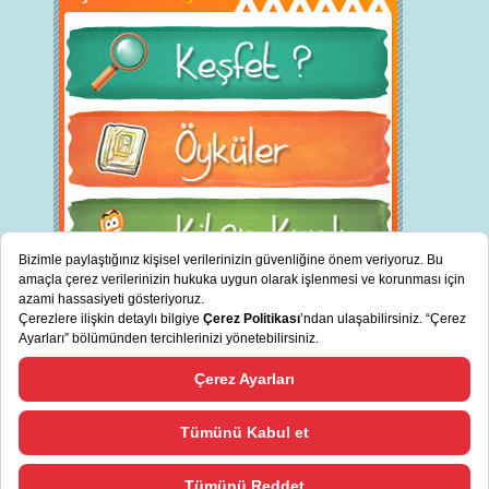
BİZ KİMİZ?
"
cevreciyiz.com Türkiye’nin sürdürülebilir bankası TSKB tarafından
Bizi Tanıyın