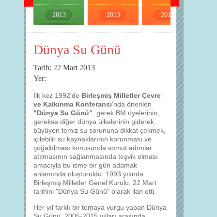
2013
2013
2013
2013
Dünya Su Günü
Tarih: 22 Mart 2013
Yer:
İlk kez 1992'de
Birleşmiş Milletler Çevre
ve Kalkınma Konferansı
'nda önerilen
"Dünya Su Günü"
, gerek BM üyelerinin,
gerekse diğer dünya ülkelerinin giderek
büyüyen temiz su sorununa dikkat çekmek,
içilebilir su kaynaklarının korunması ve
çoğaltılması konusunda somut adımlar
atılmasının sağlanmasında teşvik olması
amacıyla bu isme bir gün adamak
anlamında oluşturuldu. 1993 yılında
Birleşmiş Milletler Genel Kurulu, 22 Mart
tarihini "Dünya Su Günü" olarak ilan etti.
Her yıl farklı bir temaya vurgu yapan Dünya
Su Günü, 2005-2015 yılları arasında