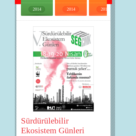
2014
2014
2014
2014
Sürdürülebilir
Ekosistem Günleri