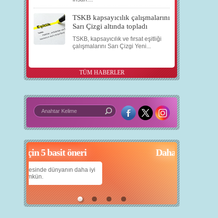
TSKB kapsayıcılık çalışmalarını
Sarı Çizgi altında topladı
TSKB, kapsayıcılık ve fırsat eşitliği
çalışmalarını Sarı Çizgi Yeni...
TÜM HABERLER
çin 5 basit öneri
Daha iyi bir dünya için yapay zekâ
anın daha iyi
Çocuklarımıza daha güzel bir dünya bırakabilmek
için teknolojiden nasıl yararlanırız?