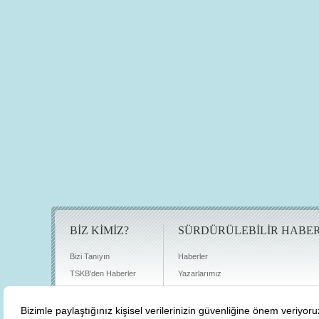
BİZ KİMİZ?
SÜRDÜRÜLEBİLİR HABE
Bizi Tanıyın
Haberler
TSKB'den Haberler
Yazarlarımız
Sıkça Sorulan Sorular
Röportajlar
Basın Odası
Sürdürülebilirlik Kütüphanesi