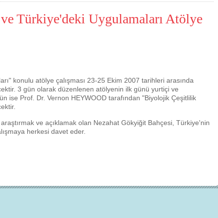
i ve Türkiye'deki Uygulamaları Atölye
ları" konulu atölye çalışması 23-25 Ekim 2007 tarihleri arasında
cektir. 3 gün olarak düzenlenen atölyenin ilk günü yurtiçi ve
. gün ise Prof. Dr. Vernon HEYWOOD tarafından "Biyolojik Çeşitlilik
ktir.
Çevre için 
, araştırmak ve açıklamak olan Nezahat Gökyiğit Bahçesi, Türkiye'nin
alışmaya herkesi davet eder.
Çevreci yaklaşımlar
sayesinde dünyanın dah
yer halini alması mümkün.