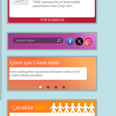
TSKB, kapsayıcılık ve fırsat eşitliği
çalışmalarını Sarı Çizgi Yeni...
TÜM HABERLER
5 basit öneri
Daha iyi bir dünya için yapay zekâ
a iyi bir
Çocuklarımıza daha güzel bir dünya bırakabilmek için
teknolojiden nasıl yararlanırız?
Çocuklar
İçin