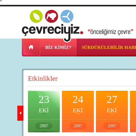
"
BİZ KİMİZ?
SÜRDÜRÜLEBİLİR HAB
Etkinlikler
20
23
24
27
EKİ
EKİ
EKİ
EKİ
2007
2007
2007
2007