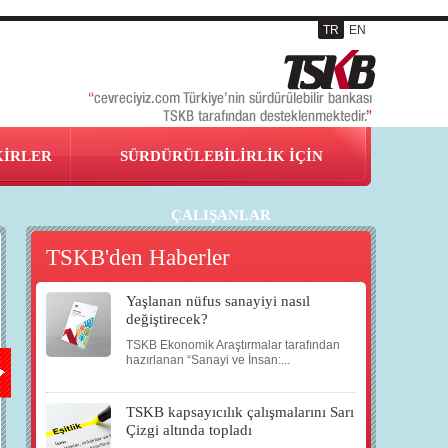
TR
EN
KİRLER
SÜRDÜRÜLEBİLİRLİK İÇİN
ÇALIŞANLAR
TSKB'den Haberler
Yaşlanan nüfus sanayiyi nasıl
22
22
23
24
değiştirecek?
TSKB Ekonomik Araştırmalar tarafından
KAS
KAS
KAS
KAS
hazırlanan “Sanayi ve İnsan:...
TSKB kapsayıcılık çalışmalarını Sarı
2007
2007
2007
2007
Çizgi altında topladı