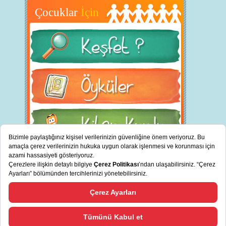
Çocuklar
İçin
BİZ KİMİZ?