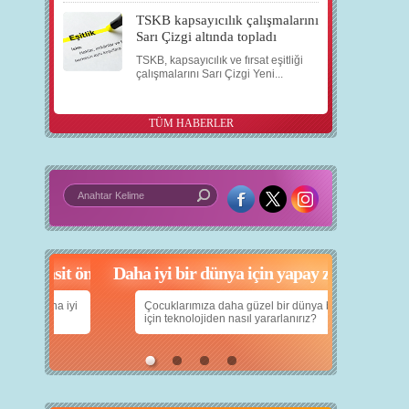
TSKB kapsayıcılık çalışmalarını
Sarı Çizgi altında topladı
TSKB, kapsayıcılık ve fırsat eşitliği
çalışmalarını Sarı Çizgi Yeni...
TÜM HABERLER
in 5 basit öneri
Daha iyi bir dünya için yapay zekâ
nın daha iyi
Çocuklarımıza daha güzel bir dünya bırakabilmek
için teknolojiden nasıl yararlanırız?