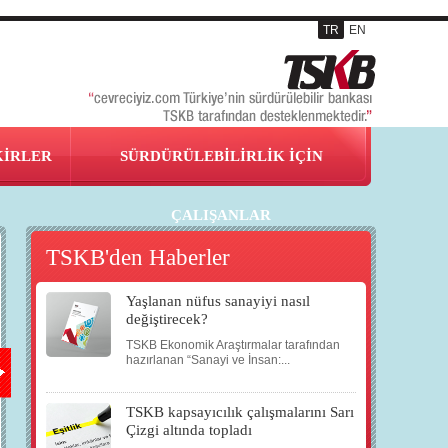
TR
EN
KİRLER
SÜRDÜRÜLEBİLİRLİK İÇİN
ÇALIŞANLAR
TSKB'den Haberler
Yaşlanan nüfus sanayiyi nasıl
22
26
27
27
değiştirecek?
TSKB Ekonomik Araştırmalar tarafından
KAS
KAS
KAS
KAS
hazırlanan “Sanayi ve İnsan:...
TSKB kapsayıcılık çalışmalarını Sarı
2008
2008
2008
2008
Çizgi altında topladı