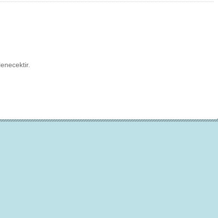
enecektir.
Çevre için 5
Çevreci yaklaşımlar
sayesinde dünyanın daha
yer halini alması mümkün.