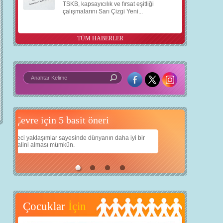
TSKB, kapsayıcılık ve fırsat eşitliği
çalışmalarını Sarı Çizgi Yeni...
TÜM HABERLER
 basit öneri
Daha iyi bir dünya için yapay zekâ
 iyi bir
Çocuklarımıza daha güzel bir dünya bırakabilmek için
teknolojiden nasıl yararlanırız?
Çocuklar
İçin