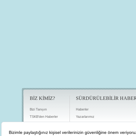
BİZ KİMİZ?
SÜRDÜRÜLEBİLİR HABE
Bizi Tanıyın
Haberler
TSKB'den Haberler
Yazarlarımız
Sıkça Sorulan Sorular
Röportajlar
Basın Odası
Sürdürülebilirlik Kütüphanesi