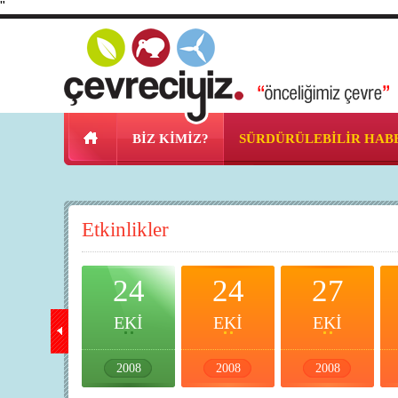
"
BİZ KİMİZ?
SÜRDÜRÜLEBİLİR HAB
Etkinlikler
23
24
24
27
EKİ
EKİ
EKİ
EKİ
2008
2008
2008
2008