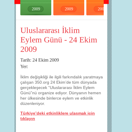
2009
2009
2009
2009
Uluslararası İklim
Eylem Günü - 24 Ekim
2009
Tarih: 24 Ekim 2009
Yer:
İklim değişikliği ile ilgili farkındalık yaratmaya
çalışan 350.org 24 Ekim’de tüm dünyada
gerçekleşecek “Uluslararası İklim Eylem
Günü”nü organize ediyor. Dünyanın hemen
her ülkesinde binlerce eylem ve etkinlik
düzenleniyor.
Türkiye’deki etkinliklere ulaşmak için
tıklayın