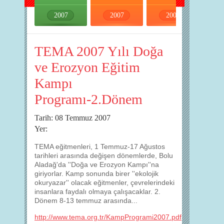
2007
2007
2007
2007
TEMA 2007 Yılı Doğa
ve Erozyon Eğitim
Kampı
Programı-2.Dönem
Tarih: 08 Temmuz 2007
Yer:
TEMA eğitmenleri, 1 Temmuz-17 Ağustos
tarihleri arasında değişen dönemlerde, Bolu
Aladağ'da ''Doğa ve Erozyon Kampı''na
giriyorlar. Kamp sonunda birer ''ekolojik
okuryazar'' olacak eğitmenler, çevrelerindeki
insanlara faydalı olmaya çalışacaklar. 2.
Dönem 8-13 temmuz arasında...
http://www.tema.org.tr/KampProgrami2007.pdf