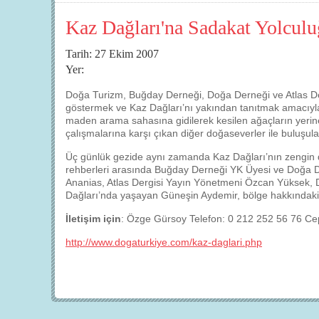
Kaz Dağları'na Sadakat Yolcul
Tarih: 27 Ekim 2007
Yer:
Doğa Turizm, Buğday Derneği, Doğa Derneği ve Atlas Derg
göstermek ve Kaz Dağları’nı yakından tanıtmak amacıyla
maden arama sahasına gidilerek kesilen ağaçların yerin
çalışmalarına karşı çıkan diğer doğaseverler ile buluşul
Üç günlük gezide aynı zamanda Kaz Dağları’nın zengin d
rehberleri arasında Buğday Derneği YK Üyesi ve Doğa 
Ananias, Atlas Dergisi Yayın Yönetmeni Özcan Yüksek
Dağları’nda yaşayan Güneşin Aydemir, bölge hakkındaki d
İletişim için
: Özge Gürsoy Telefon: 0 212 252 56 76 Ce
http://www.dogaturkiye.com/kaz-daglari.php