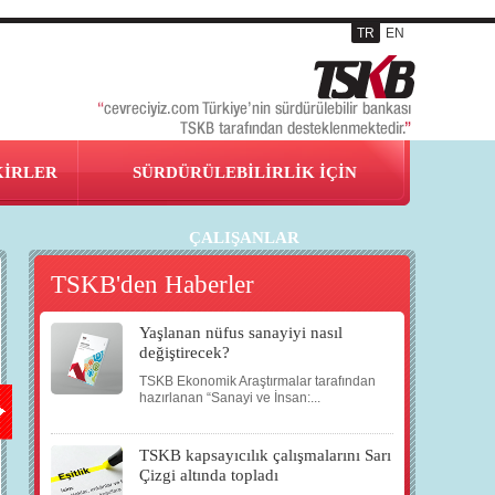
TR
EN
KİRLER
SÜRDÜRÜLEBİLİRLİK İÇİN
ÇALIŞANLAR
TSKB'den Haberler
Yaşlanan nüfus sanayiyi nasıl
23
24
25
27
değiştirecek?
TSKB Ekonomik Araştırmalar tarafından
KAS
KAS
KAS
KAS
hazırlanan “Sanayi ve İnsan:...
TSKB kapsayıcılık çalışmalarını Sarı
2007
2007
2007
2007
Çizgi altında topladı