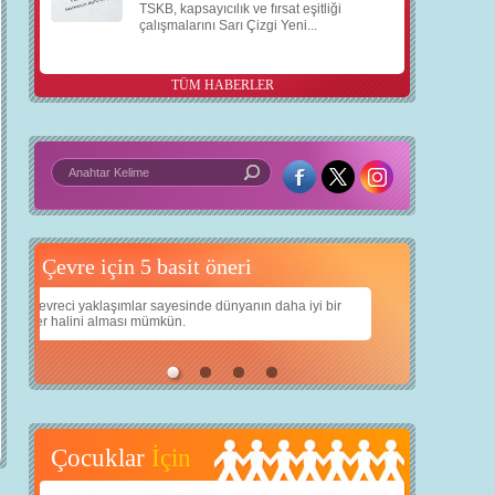
TSKB, kapsayıcılık ve fırsat eşitliği
çalışmalarını Sarı Çizgi Yeni...
TÜM HABERLER
5 basit öneri
Daha iyi bir dünya için yapay zekâ
a iyi bir
Çocuklarımıza daha güzel bir dünya bırakabilmek için
teknolojiden nasıl yararlanırız?
Çocuklar
İçin