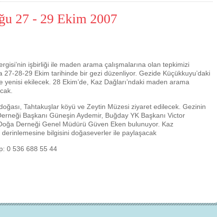
uğu 27 - 29 Ekim 2007
isi’nin işbirliği ile maden arama çalışmalarına olan tepkimizi
 27-28-29 Ekim tarihinde bir gezi düzenliyor. Gezide Küçükkuyu’daki
e yenisi ekilecek. 28 Ekim’de, Kaz Dağları’ndaki maden arama
acak.
oğası, Tahtakuşlar köyü ve Zeytin Müzesi ziyaret edilecek. Gezinin
Derneği Başkanı Güneşin Aydemir, Buğday YK Başkanı Victor
Çevre için 
, Doğa Derneği Genel Müdürü Güven Eken bulunuyor. Kaz
erinlemesine bilgisini doğaseverler ile paylaşacak
Çevreci yaklaşımlar
sayesinde dünyanın dah
yer halini alması mümkün.
p: 0 536 688 55 44