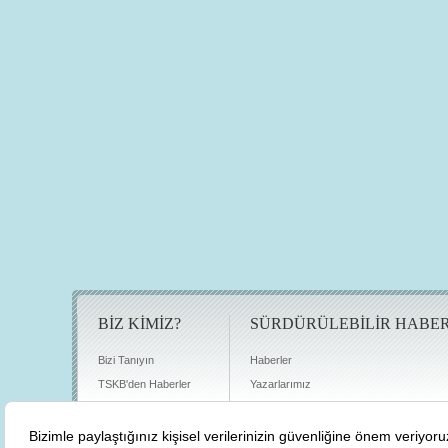
BİZ KİMİZ?
SÜRDÜRÜLEBİLİR HABE
Bizi Tanıyın
Haberler
TSKB'den Haberler
Yazarlarımız
Sıkça Sorulan Sorular
Röportajlar
Basın Odası
Sürdürülebilirlik Kütüphanesi