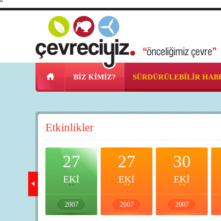
"
BİZ KİMİZ?
SÜRDÜRÜLEBİLİR HAB
Etkinlikler
24
27
27
30
EKİ
EKİ
EKİ
EKİ
2007
2007
2007
2007