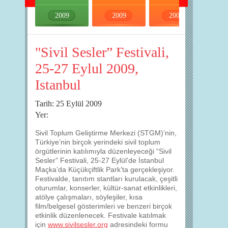
2009
2009
2009
2009
"Sivil Sesler” Festivali,
25-27 Eylul 2009,
Istanbul
Tarih: 25 Eylül 2009
Yer:
Sivil Toplum Geliştirme Merkezi (STGM)’nin,
Türkiye’nin birçok yerindeki sivil toplum
örgütlerinin katılımıyla düzenleyeceği “Sivil
Sesler” Festivali, 25-27 Eylül’de İstanbul
Maçka’da Küçükçiftlik Park’ta gerçekleşiyor.
Festivalde, tanıtım stantları kurulacak, çeşitli
oturumlar, konserler, kültür-sanat etkinlikleri,
atölye çalışmaları, söyleşiler, kısa
film/belgesel gösterimleri ve benzeri birçok
etkinlik düzenlenecek. Festivale katılmak
için
www.sivilsesler.org
adresindeki formu