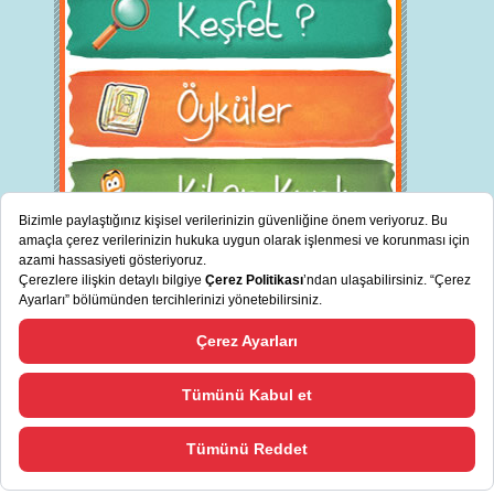
BİZ KİMİZ?
"
cevreciyiz.com Türkiye’nin sürdürülebilir bankası TSKB tarafından
Bizi Tanıyın
desteklenmektedir.
"
TSKB'den Haberler
Copyright © 2013