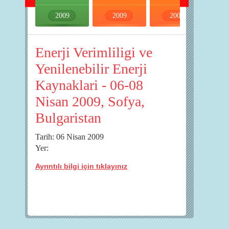
2009
2009
2009
2009
Enerji Verimliligi ve
Yenilenebilir Enerji
Kaynaklari - 06-08
Nisan 2009, Sofya,
Bulgaristan
Tarih: 06 Nisan 2009
Yer:
Ayrıntılı bilgi için tıklayınız