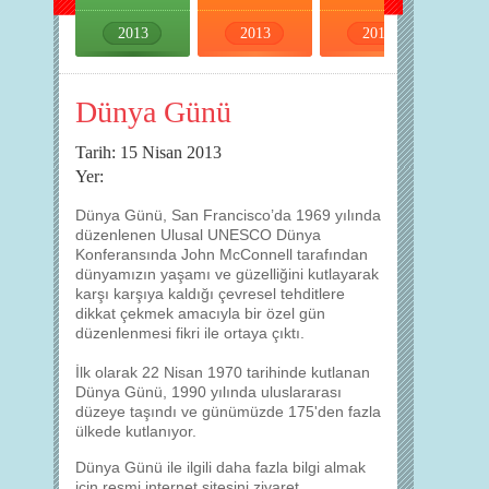
2013
2013
2013
2013
Dünya Günü
Tarih: 15 Nisan 2013
Yer:
Dünya Günü, San Francisco’da 1969 yılında
düzenlenen Ulusal UNESCO Dünya
Konferansında John McConnell tarafından
dünyamızın yaşamı ve güzelliğini kutlayarak
karşı karşıya kaldığı çevresel tehditlere
dikkat çekmek amacıyla bir özel gün
düzenlenmesi fikri ile ortaya çıktı.
İlk olarak 22 Nisan 1970 tarihinde kutlanan
Dünya Günü, 1990 yılında uluslararası
düzeye taşındı ve günümüzde 175'den fazla
ülkede kutlanıyor.
Dünya Günü ile ilgili daha fazla bilgi almak
için resmi internet sitesini ziyaret