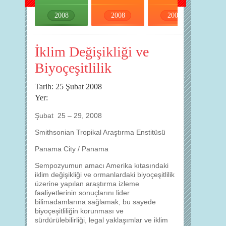
2008
2008
2008
2008
İklim Değişikliği ve
Biyoçeşitlilik
Tarih: 25 Şubat 2008
Yer:
Şubat 25 – 29, 2008
Smithsonian Tropikal Araştırma Enstitüsü
Panama City / Panama
Sempozyumun amacı Amerika kıtasındaki
iklim değişikliği ve ormanlardaki biyoçeşitlilik
üzerine yapılan araştırma izleme
faaliyetlerinin sonuçlarını lider
bilimadamlarına sağlamak, bu sayede
biyoçeşitliliğin korunması ve
sürdürülebilirliği, legal yaklaşımlar ve iklim