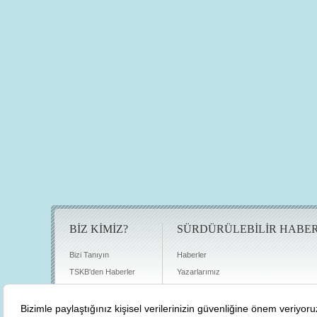
BİZ KİMİZ?
SÜRDÜRÜLEBİLİR HABE
Bizi Tanıyın
Haberler
TSKB'den Haberler
Yazarlarımız
Sıkça Sorulan Sorular
Röportajlar
Basın Odası
Sürdürülebilirlik Kütüphanesi