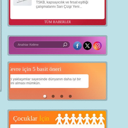
TSKB, kapsayıcılık ve fırsat eşitliği
çalışmalarını Sarı Çizgi Yeni...
TÜM HABERLER
 basit öneri
Daha iyi bir dünya için yapay zekâ
iyi bir
Çocuklarımıza daha güzel bir dünya bırakabilmek için
teknolojiden nasıl yararlanırız?
Çocuklar
İçin