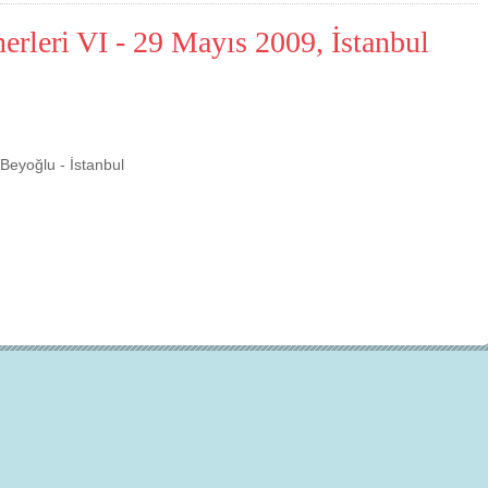
erleri VI - 29 Mayıs 2009, İstanbul
 Beyoğlu - İstanbul
Çevre için 5
Çevreci yaklaşımlar
sayesinde dünyanın daha 
yer halini alması mümkün.