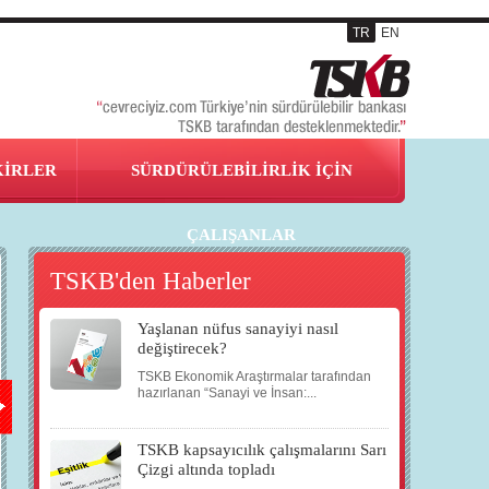
TR
EN
KİRLER
SÜRDÜRÜLEBİLİRLİK İÇİN
ÇALIŞANLAR
TSKB'den Haberler
Yaşlanan nüfus sanayiyi nasıl
17
18
19
20
değiştirecek?
TSKB Ekonomik Araştırmalar tarafından
HAZ
HAZ
HAZ
HAZ
hazırlanan “Sanayi ve İnsan:...
TSKB kapsayıcılık çalışmalarını Sarı
2009
2009
2009
2009
Çizgi altında topladı