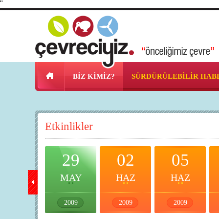
"
BİZ KİMİZ?
SÜRDÜRÜLEBİLİR HAB
Etkinlikler
26
29
02
05
MAY
MAY
HAZ
HAZ
2009
2009
2009
2009