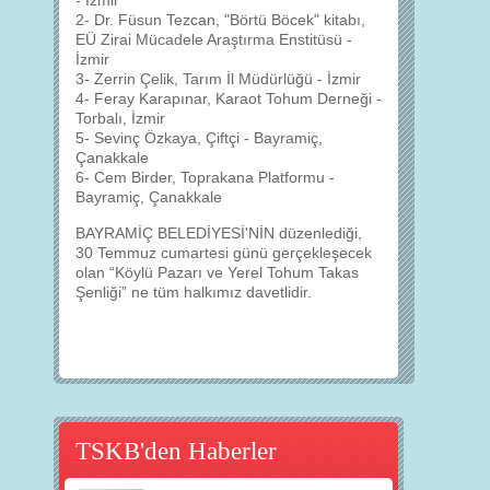
- İzmir
2- Dr. Füsun Tezcan, "Börtü Böcek" kitabı,
EÜ Zirai Mücadele Araştırma Enstitüsü -
İzmir
3- Zerrin Çelik, Tarım İl Müdürlüğü - İzmir
4- Feray Karapınar, Karaot Tohum Derneği -
Torbalı, İzmir
5- Sevinç Özkaya, Çiftçi - Bayramiç,
Çanakkale
6- Cem Birder, Toprakana Platformu -
Bayramiç, Çanakkale
BAYRAMİÇ BELEDİYESİ'NİN düzenlediği,
30 Temmuz cumartesi günü gerçekleşecek
olan “Köylü Pazarı ve Yerel Tohum Takas
Şenliği” ne tüm halkımız davetlidir.
TSKB'den Haberler