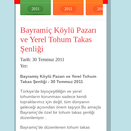
2011
2011
2011
2011
Bayramiç Köylü Pazarı
ve Yerel Tohum Takas
Şenliği
Tarih: 30 Temmuz 2011
Yer:
Bayramiç Köylü Pazarı ve Yerel Tohum
Takas Şenliği - 30 Temmuz 2011
Türkiye'de biyoçeşitliliğin ve yerel
tohumların korunması sadece kendi
topraklarımız için değil, tüm dünyanın
geleceği açısından önem taşıyor.Bu amaçla
Bayramiç'de özel bir tohum takas şenliği
düzenleniyor...
Bayramiç'de düzenlenen tohum takas