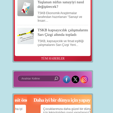
Yaşlanan nüfus sanayiyi nasıl
değiştirecek?
TSKB Ekonomik Araştırmalar
tarafından hazırlanan “Sanayi ve
İnsan:...
TSKB kapsayıcılık çalışmalarını
Sarı Çizgi altında topladı
TSKB, kapsayıcılık ve fırsat eşitliği
çalışmalarını Sarı Çizgi Yeni...
TÜM HABERLER
in 5 basit öneri
Daha iyi bir dünya için yapay zekâ
nın daha iyi
Çocuklarımıza daha güzel bir dünya bırakabilmek
için teknolojiden nasıl yararlanırız?