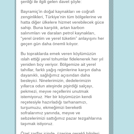
şenliği ile ilgili gelen davet şöyle:
Bayramiç’in doğal kaynakları ve coğrafi
zenginlikleri, Türkiye’nin tüm bölgelerine ve
hatta diğer ülkelere hizmet verebilecek güce
sahip. Buna karşılık, artan karbon
salınımları ve daralan petrol kaynakları,
“yerel üretim ve yerel tüketim” anlayışını her
geçen gün daha önemli kılıyor.
Bu topraklarda emek veren köylümüzün
ıslah ettiği yerel tohumlar fidelenerek her yıl
yeniden boy veriyor. Bölgemize ait yerel
tahıllar, farklı yağış rejimlerine karşın daha
dayanıklı, sağlığımız açısından daha
besleyici. Ninelerimizin, dedelerimizin
yıllarca odun ateşinde pişirdiği salçayı,
pekmezi, meyve reçellerini unutmak
istemiyoruz. Her bir köyümüzün kendi
reçetesiyle hazırladığı tarhanamızı,
turşumuzu, ekmeğimizi bereketli
sofralarımız yanında, meyve ve
sebzelerimizi sattığımız pazar tezgahlarına
taşımak istiyoruz.
Özel zarflar içinde, üzerine gerekli bilgileri