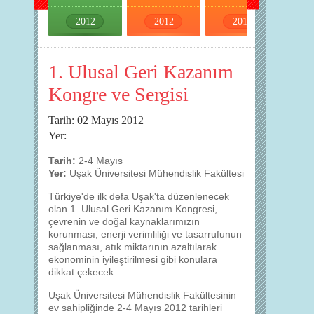
2012
2012
2012
2012
1. Ulusal Geri Kazanım
Kongre ve Sergisi
Tarih: 02 Mayıs 2012
Yer:
Tarih:
2-4 Mayıs
Yer:
Uşak Üniversitesi Mühendislik Fakültesi
Türkiye'de ilk defa Uşak'ta düzenlenecek
olan 1. Ulusal Geri Kazanım Kongresi,
çevrenin ve doğal kaynaklarımızın
korunması, enerji verimliliği ve tasarrufunun
sağlanması, atık miktarının azaltılarak
ekonominin iyileştirilmesi gibi konulara
dikkat çekecek.
Uşak Üniversitesi Mühendislik Fakültesinin
ev sahipliğinde 2-4 Mayıs 2012 tarihleri