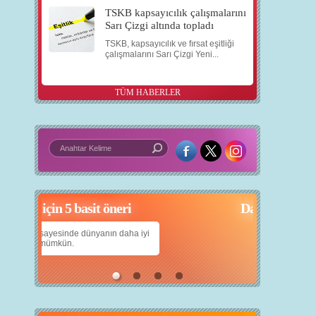
TSKB kapsayıcılık çalışmalarını
Sarı Çizgi altında topladı
TSKB, kapsayıcılık ve fırsat eşitliği
çalışmalarını Sarı Çizgi Yeni...
TÜM HABERLER
çin 5 basit öneri
Daha iyi bir dünya için yapay zekâ
yanın daha iyi
Çocuklarımıza daha güzel bir dünya bırakabilmek
için teknolojiden nasıl yararlanırız?