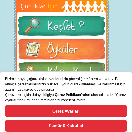
Çocuklar
İçin
BİZ KİMİZ?