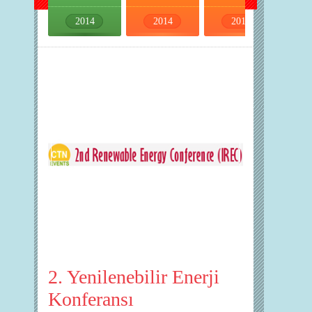
2014
2014
2014
2014
2. Yenilenebilir Enerji
Konferansı