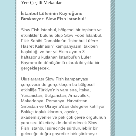
Yer: Çeşitli Mekanlar
İstanbul Lüferinin Kuyruğunu
Bırakmıyor: Slow Fish İstanbul!
Slow Fish Istanbul, bölgesel bir toplantı ve
etkinlikler bütünü olup Slow Food İstanbul,
Fikir Sahibi Damaklar‘ın “İstanbul Lüfere
Hasret Kalmasın” kampanyasını takiben
başlattığı ve her yıl Ekim ayının 3.
haftasonu kutlanan İstanbul’un Lüfer
Bayramı ile dönüşümlü olarak iki yılda bir
gerçekleşecek.
Uluslararası Slow Fish kampanyası
çerçevesinde gerçekleşen bu bölgesel
etkinliğe Türkiye’nin yanı sıra, İtalya,
Yunanistan, Bulgaristan, Arnavutluk,
Makedonya, Romanya, Hırvatistan,
Sırbistan ve Ukrayna‘dan delegeler katılıyor.
Balıkçı topluluklarının, aşçılar,
akademisyenler ve pek çok çevre örgütünün
yanı sıra tüketiciyi de dahil edecek Slow
Fish Istanbul sürecinde sürdürülebilir bir
geleceğe doğru gayretler birleştirilmeye