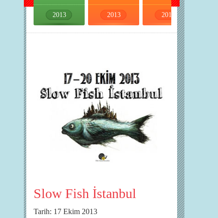
2013
2013
2013
2013
Slow Fish İstanbul
Tarih: 17 Ekim 2013