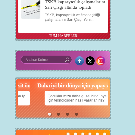
TSKB kapsayıcılık çalışmalarını
Sarı Çizgi altında topladı
TSKB, kapsayıcılık ve fırsat eşitliği
çalışmalarını Sarı Çizgi Yeni...
TÜM HABERLER
in 5 basit öneri
Daha iyi bir dünya için yapay zekâ
nın daha iyi
Çocuklarımıza daha güzel bir dünya bırakabilmek
için teknolojiden nasıl yararlanırız?