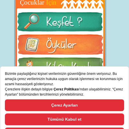
Çocuklar
İçin
BİZ KİMİZ?