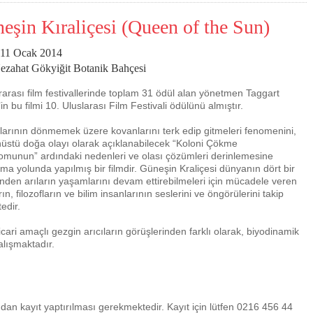
eşin Kıraliçesi (Queen of the Sun)
: 11 Ocak 2014
ezahat Gökyiğit Botanik Bahçesi
rarası film festivallerinde toplam 31 ödül alan yönetmen Taggart
’in bu filmi 10. Uluslarası Film Festivali ödülünü almıştır.
ılarının dönmemek üzere kovanlarını terk edip gitmeleri fenomenini,
üstü doğa olayı olarak açıklanabilecek “Koloni Çökme
munun” ardındaki nedenleri ve olası çözümleri derinlemesine
Çevre için 5
rma yolunda yapılmış bir filmdir. Güneşin Kraliçesi dünyanın dört bir
nden arıların yaşamlarını devam ettirebilmeleri için mücadele veren
rın, filozofların ve bilim insanlarının seslerini ve öngörülerini takip
Çevreci yaklaşımlar
sayesinde dünyanın daha
yer halini alması mümkün.
edir.
ticari amaçlı gezgin arıcıların görüşlerinden farklı olarak, biyodinamik
alışmaktadır.
ğundan kayıt yaptırılması gerekmektedir. Kayıt için lütfen 0216 456 44