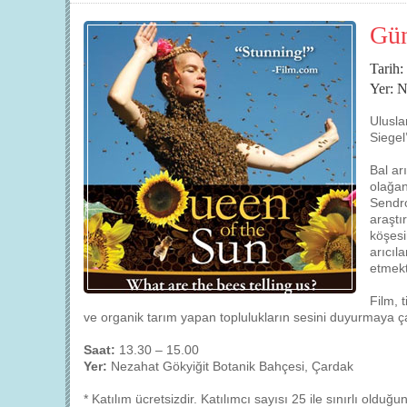
Gün
Tarih
Yer: N
Ulusla
Siegel
Bal ar
olağan
Sendro
araştı
köşesi
arıcıla
etmekt
Film, 
ve organik tarım yapan toplulukların sesini duyurmaya ç
Saat:
13.30 – 15.00
Yer:
Nezahat Gökyiğit Botanik Bahçesi, Çardak
* Katılım ücretsizdir. Katılımcı sayısı 25 ile sınırlı oldu