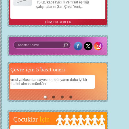
TSKB, kapsayıcılık ve fırsat eşitliği
çalışmalarını Sarı Çizgi Yeni...
TÜM HABERLER
 basit öneri
Daha iyi bir dünya için yapay zekâ
 iyi bir
Çocuklarımıza daha güzel bir dünya bırakabilmek için
teknolojiden nasıl yararlanırız?
Çocuklar
İçin