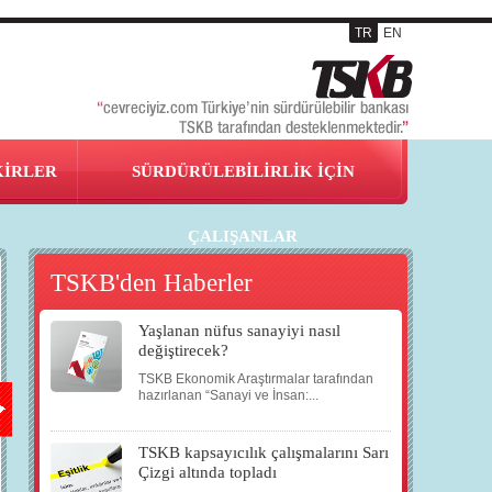
TR
EN
KİRLER
SÜRDÜRÜLEBİLİRLİK İÇİN
ÇALIŞANLAR
TSKB'den Haberler
Yaşlanan nüfus sanayiyi nasıl
16
20
20
21
değiştirecek?
TSKB Ekonomik Araştırmalar tarafından
ŞUB
ŞUB
ŞUB
ŞUB
hazırlanan “Sanayi ve İnsan:...
TSKB kapsayıcılık çalışmalarını Sarı
2014
2014
2014
2014
Çizgi altında topladı