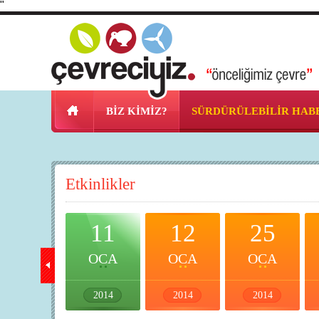
"
BİZ KİMİZ?
SÜRDÜRÜLEBİLİR HAB
Etkinlikler
10
11
12
25
OCA
OCA
OCA
OCA
2014
2014
2014
2014