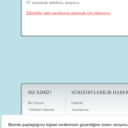
37 numaralı telefonu arayınız.
Etkinliğin web sayfasına ulaşmak için tıklayınız.
BİZ KİMİZ?
SÜRDÜRÜLEBİLİR HABE
Bizi Tanıyın
Haberler
TSKB'den Haberler
Yazarlarımız
Sıkça Sorulan Sorular
Röportajlar
Basın Odası
Sürdürülebilirlik Kütüphanesi