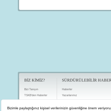
BİZ KİMİZ?
SÜRDÜRÜLEBİLİR HABE
Bizi Tanıyın
Haberler
TSKB'den Haberler
Yazarlarımız
Sıkça Sorulan Sorular
Röportajlar
Basın Odası
Sürdürülebilirlik Kütüphanesi