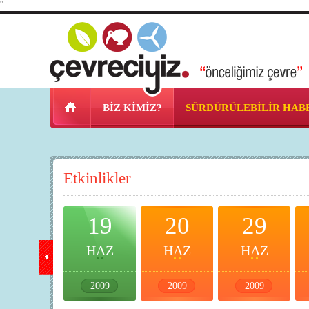
"
BİZ KİMİZ?
SÜRDÜRÜLEBİLİR HAB
Etkinlikler
18
19
20
29
HAZ
HAZ
HAZ
HAZ
2009
2009
2009
2009