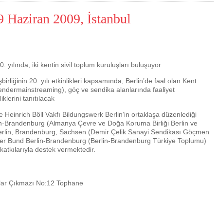
19 Haziran 2009, İstanbul
0. yılında, iki kentin sivil toplum kuruluşları buluşuyor
birliğinin 20. yılı etkinlikleri kapsamında, Berlin’de faal olan Kent
 (gendermainstreaming), göç ve sendika alanlarında faaliyet
klerini tanıtılacak
 Heinrich Böll Vakfı Bildungswerk Berlin’in ortaklaşa düzenlediği
Çevre için 
lin-Brandenburg (Almanya Çevre ve Doğa Koruma Birliği Berlin ve
erlin, Brandenburg, Sachsen (Demir Çelik Sanayi Sendikası Göçmen
Çevreci yaklaşımlar
sayesinde dünyanın dah
her Bund Berlin-Brandenburg (Berlin-Brandenburg Türkiye Toplumu)
yer halini alması mümkün.
 katkılarıyla destek vermektedir.
ular Çıkmazı No:12 Tophane