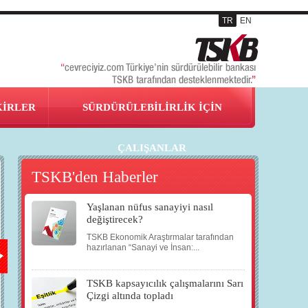
TR
EN
KİRLER
SÜRDÜRÜLEBİLİRLİK İÇİN
ÇALIŞANLAR
TSKB'den Haberler
Yaşlanan nüfus sanayiyi nasıl
05
08
09
14
değiştirecek?
TSKB Ekonomik Araştırmalar tarafından
AĞU
AĞU
AĞU
AĞU
hazırlanan “Sanayi ve İnsan:...
TSKB kapsayıcılık çalışmalarını Sarı
2009
2009
2009
2009
Çizgi altında topladı