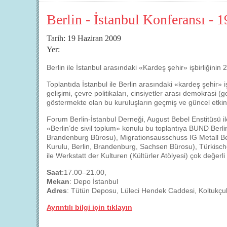
Berlin - İstanbul Konferansı - 
Tarih: 19 Haziran 2009
Yer:
Berlin ile İstanbul arasındaki «Kardeş şehir» işbirliğinin 2
Toplantıda İstanbul ile Berlin arasındaki «kardeş şehir» iş
gelişimi, çevre politikaları, cinsiyetler arası demokrasi
göstermekte olan bu kuruluşların geçmiş ve güncel etkinli
Forum Berlin-İstanbul Derneği, August Bebel Enstitüsü ile
«Berlin’de sivil toplum» konulu bu toplantıya BUND Ber
Brandenburg Bürosu), Migrationsausschuss IG Metall B
Kurulu, Berlin, Brandenburg, Sachsen Bürosu), Türkisc
ile Werkstatt der Kulturen (Kültürler Atölyesi) çok değerli
Saat
:17.00–21.00,
Mekan
: Depo İstanbul
Adres
: Tütün Deposu, Lüleci Hendek Caddesi, Koltukç
Ayrıntılı bilgi için tıklayın