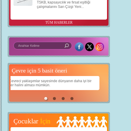
TSKB, kapsayıcılık ve fırsat eşitliği
çalışmalarını Sarı Çizgi Yeni...
TÜM HABERLER
5 basit öneri
Daha iyi bir dünya için yapay zekâ
a iyi bir
Çocuklarımıza daha güzel bir dünya bırakabilmek için
teknolojiden nasıl yararlanırız?
Çocuklar
İçin