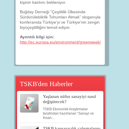
kişinin katılımı bekleniyor.
Buğday Derneği “Çeşitlilik Ülkesinde
Sürdürülebilirlik Tohumları Atmak” sloganıyla
konferansta Türkiye’yi ve Türkiye’nin zengin
biyoçeşitliliğini temsil ediyor.
Ayrıntılı bilgi için:
http://ec.europa.eu/environment/greenweek/
TSKB'den Haberler
Yaşlanan nüfus sanayiyi nasıl
değiştirecek?
TSKB Ekonomik Araştırmalar
tarafından hazırlanan “Sanayi ve
İnsan:...
TSKB kapsayıcılık çalışmalarını