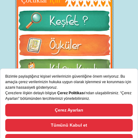
Çocuklar
İçin
BİZ KİMİZ?
"
cevreciyiz.com Türkiye’nin sürdürülebilir bankası TSKB tarafından