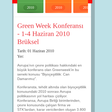
2010
2010
2010
2010
Green Week Konferansı
- 1-4 Haziran 2010
Brüksel
Tarih: 01 Haziran 2010
Yer:
Avrupa’nın çevre politikası hakkındaki en
büyük konferans olan Greenweek'in bu
seneki konusu “Biyoçeşitlilik: Can
Damarımız”.
Konferansta, tehdit altında olan biyoçeşitlilik
konusundaki 2010 sonrası Avrupa
politikasının yol haritası çiziliyor.
Konferansa, Avrupa Birliği birimlerinden,
çevre konusunda çalışan firma ve
STK’lardan, karar vericilerden oluşan 3.800