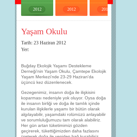
2012
2012
2012
2012
Yaşam Okulu
Tarih: 23 Haziran 2012
Yer:
Buğday Ekolojik Yaşamı Destekleme
Derneği'nin Yaşam Okulu, Çamtepe Ekolojik
Yaşam Merkezi’nde 23-29 Haziran'da
üçüncü kez düzenlenecek.
Gezegenimiz, insanın doğa ile ilişkisini
koparması nedeniyle yok oluyor. Oysa doğa
ile insanın birliği ve doğa ile tamlık içinde
kurulan ilişkilerle yaşamı bir bütün olarak
algılayabilir, yaşamdaki rolümüzü anlayabilir
ve sorumluluğumuzu tam olarak alabiliriz.
Her gün artan tüketimimizi gözden
geçirerek, tükettiğimizden daha fazlasını
üreterek doğa ile yeniden bağ kurabiliriz.