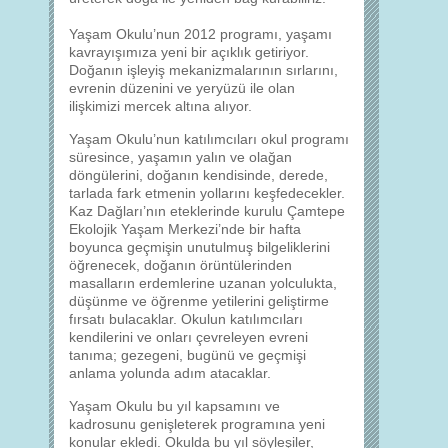
Yaşam Okulu’nun 2012 programı, yaşamı
kavrayışımıza yeni bir açıklık getiriyor.
Doğanın işleyiş mekanizmalarının sırlarını,
evrenin düzenini ve yeryüzü ile olan
ilişkimizi mercek altına alıyor.
Yaşam Okulu’nun katılımcıları okul programı
süresince, yaşamın yalın ve olağan
döngülerini, doğanın kendisinde, derede,
tarlada fark etmenin yollarını keşfedecekler.
Kaz Dağları’nın eteklerinde kurulu Çamtepe
Ekolojik Yaşam Merkezi’nde bir hafta
boyunca geçmişin unutulmuş bilgeliklerini
öğrenecek, doğanın örüntülerinden
masalların erdemlerine uzanan yolculukta,
düşünme ve öğrenme yetilerini geliştirme
fırsatı bulacaklar. Okulun katılımcıları
kendilerini ve onları çevreleyen evreni
tanıma; gezegeni, bugünü ve geçmişi
anlama yolunda adım atacaklar.
Yaşam Okulu bu yıl kapsamını ve
kadrosunu genişleterek programına yeni
konular ekledi. Okulda bu yıl söyleşiler,