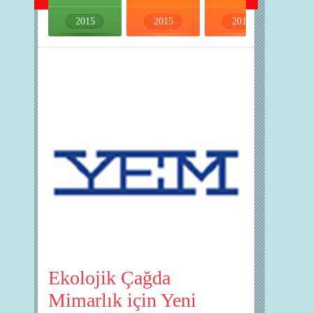
2015
2015
2015
2015
Ekolojik Çağda
Mimarlık için Yeni