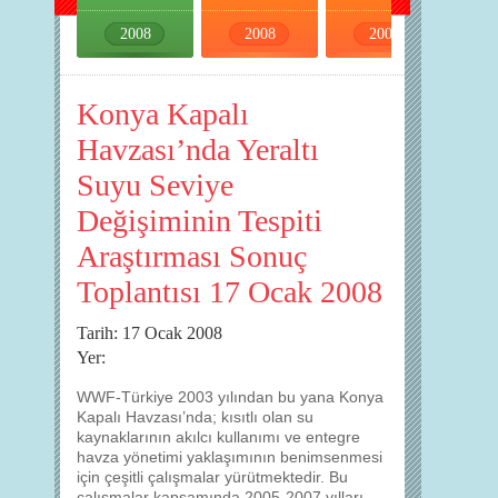
2008
2008
2008
2008
Konya Kapalı
Havzası’nda Yeraltı
Suyu Seviye
Değişiminin Tespiti
Araştırması Sonuç
Toplantısı 17 Ocak 2008
Tarih: 17 Ocak 2008
Yer:
WWF-Türkiye 2003 yılından bu yana Konya
Kapalı Havzası’nda; kısıtlı olan su
kaynaklarının akılcı kullanımı ve entegre
havza yönetimi yaklaşımının benimsenmesi
için çeşitli çalışmalar yürütmektedir. Bu
çalışmalar kapsamında 2005-2007 yılları