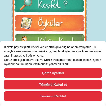
BİZ KİMİZ?
"
cevreciyiz.com Türkiye’nin sürdürülebilir bankası TSKB tarafından
Bizi Tanıyın
desteklenmektedir.
"
TSKB'den Haberler
Copyright © 2013