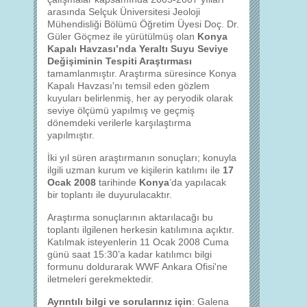
arasında Selçuk Üniversitesi Jeoloji
Mühendisliği Bölümü Öğretim Üyesi Doç. Dr.
Güler Göçmez ile yürütülmüş olan
Konya
Kapalı Havzası’nda Yeraltı Suyu Seviye
Değişiminin Tespiti Araştırması
tamamlanmıştır. Araştırma süresince Konya
Kapalı Havzası'nı temsil eden gözlem
kuyuları belirlenmiş, her ay peryodik olarak
seviye ölçümü yapılmış ve geçmiş
dönemdeki verilerle karşılaştırma
yapılmıştır.
İki yıl süren araştırmanın sonuçları; konuyla
ilgili uzman kurum ve kişilerin katılımı ile
17
Ocak 2008
tarihinde
Konya
’da yapılacak
bir toplantı ile duyurulacaktır.
Araştırma sonuçlarının aktarılacağı bu
toplantı ilgilenen herkesin katılımına açıktır.
Katılmak isteyenlerin 11 Ocak 2008 Cuma
günü saat 15:30’a kadar katılımcı bilgi
formunu doldurarak WWF Ankara Ofisi'ne
iletmeleri gerekmektedir.
Ayrıntılı bilgi ve sorularınız için
: Galena