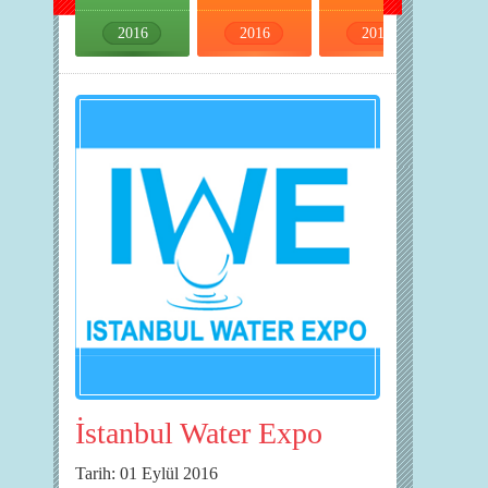
2016
2016
2016
2016
İstanbul Water Expo
Tarih: 01 Eylül 2016