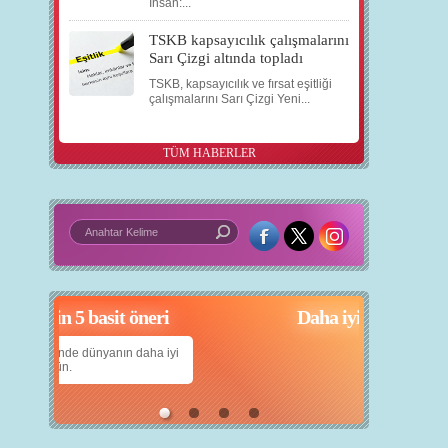
İnsan:...
TSKB kapsayıcılık çalışmalarını
Sarı Çizgi altında topladı
TSKB, kapsayıcılık ve fırsat eşitliği
çalışmalarını Sarı Çizgi Yeni...
TÜM HABERLER
çin 5 basit öneri
Daha iyi bir dünya için yapay zekâ
anın daha iyi
Çocuklarımıza daha güzel bir dünya bırakabilmek
için teknolojiden nasıl yararlanırız?