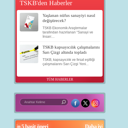
TSKB'den Haberler
Yaşlanan nüfus sanayiyi nasıl
değiştirecek?
TSKB Ekonomik Araştırmalar
tarafından hazırlanan “Sanayi ve
İnsan:...
TSKB kapsayıcılık çalışmalarını
Sarı Çizgi altında topladı
TSKB, kapsayıcılık ve fırsat eşitliği
çalışmalarını Sarı Çizgi Yeni...
TÜM HABERLER
in 5 basit öneri
Daha iyi bir dünya için yapay zekâ