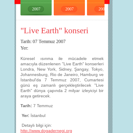
2007
2007
2007
2007
"Live Earth" konseri
Tarih: 07 Temmuz 2007
Yer:
Küresel ısınma ile mücadele etmek
amacıyla düzenlenen "Live Earth" konserleri
Londra, New York, Sidney, Şangay, Tokyo,
Johannesburg, Rio de Janeiro, Hamburg ve
İstanbul'da 7 Temmuz 2007, Cumartesi
günü eş zamanlı gerçekleştirilecek "Live
Earth" dünya çapında 2 milyar izleyiciyi bir
araya getirecek.
Tarih:
7 Temmuz
Yer:
İstanbul
Detaylı bilgi için:
http://www.dogadernegi.org