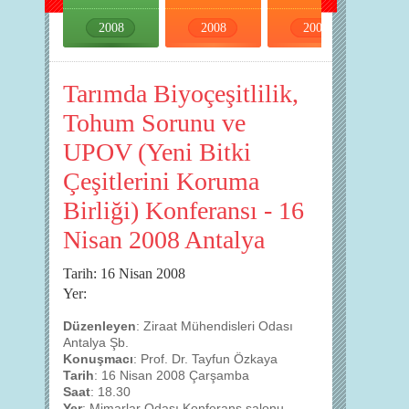
2008
2008
2008
2008
Tarımda Biyoçeşitlilik,
Tohum Sorunu ve
UPOV (Yeni Bitki
Çeşitlerini Koruma
Birliği) Konferansı - 16
Nisan 2008 Antalya
Tarih: 16 Nisan 2008
Yer:
Düzenleyen
: Ziraat Mühendisleri Odası
Antalya Şb.
Konuşmacı
: Prof. Dr. Tayfun Özkaya
Tarih
: 16 Nisan 2008 Çarşamba
Saat
: 18.30
Yer
: Mimarlar Odası Konferans salonu,