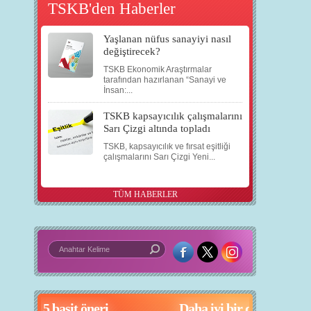
TSKB'den Haberler
Yaşlanan nüfus sanayiyi nasıl
değiştirecek?
TSKB Ekonomik Araştırmalar
tarafından hazırlanan “Sanayi ve
İnsan:...
TSKB kapsayıcılık çalışmalarını
Sarı Çizgi altında topladı
TSKB, kapsayıcılık ve fırsat eşitliği
çalışmalarını Sarı Çizgi Yeni...
TÜM HABERLER
in 5 basit öneri
Daha iyi bir dünya için yapay zekâ