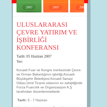
2007
2007
2007
2007
ULUSLARARASI
ÇEVRE YATIRIM VE
İŞBİRLİĞİ
KONFERANSI
Tarih: 05 Haziran 2007
Yer:
Kocaeli Fuar ve Kongre merkezinde Çevre
ve Orman Bakanlığının işbirliği,Kocaeli
Büyükşehir Belediyesi,Kocaeli Sanayi
Odası,İzmit Ticaret odasının ev sahipliğinde
Forza Fuarcılık ve Organizasyon A.Ş
tarafından düzenlenmektedir.
Tarih:
5 - 7 Haziran